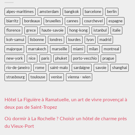
alpes-maritimes
amsterdam
bangkok
barcelone
berlin
biarritz
bordeaux
bruxelles
cannes
courchevel
espagne
florence
grece
haute-savoie
hong-kong
istanbul
italie
koh-samui
lisbonne
londres
lourdes
lyon
madrid
majorque
marrakech
marseille
miami
milan
montreal
new-york
nice
paris
phuket
porto-vecchio
prague
rio-de-janeiro
rome
saint-malo
sardaigne
savoie
shanghai
strasbourg
toulouse
venise
vienna - wien
Hôtel La Figuière à Ramatuelle, un art de vivre provençal à
deux pas de Saint-Tropez
Où dormir à La Rochelle ? Choisir un hôtel de charme près
du Vieux-Port