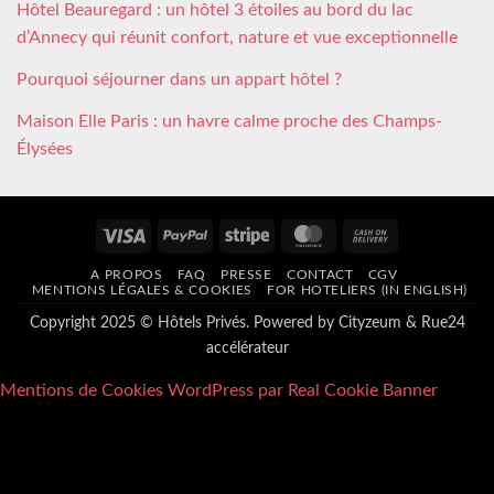
Hôtel Beauregard : un hôtel 3 étoiles au bord du lac
d’Annecy qui réunit confort, nature et vue exceptionnelle
Pourquoi séjourner dans un appart hôtel ?
Maison Elle Paris : un havre calme proche des Champs-
Élysées
Visa
PayPal
Stripe
MasterCard
Cash
On
A PROPOS
FAQ
PRESSE
CONTACT
CGV
Delivery
MENTIONS LÉGALES & COOKIES
FOR HOTELIERS (IN ENGLISH)
Copyright 2025 © Hôtels Privés. Powered by
Cityzeum
&
Rue24
accélérateur
Mentions de Cookies WordPress par Real Cookie Banner