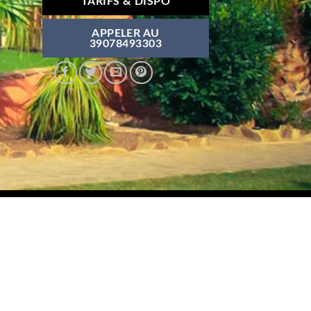
TARIFS & DISPO
APPELER AU
39078493303