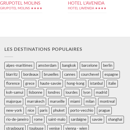
GRUPOTEL MOLINS
HOTEL L’AVENIDA
GRUPOTEL MOLINS ★★★★
HOTEL L'AVENIDA ★★★★
LES DESTINATIONS POPULAIRES
alpes-maritimes
amsterdam
bangkok
barcelone
berlin
biarritz
bordeaux
bruxelles
cannes
courchevel
espagne
florence
grece
haute-savoie
hong-kong
istanbul
italie
koh-samui
lisbonne
londres
lourdes
lyon
madrid
majorque
marrakech
marseille
miami
milan
montreal
new-york
nice
paris
phuket
porto-vecchio
prague
rio-de-janeiro
rome
saint-malo
sardaigne
savoie
shanghai
strasbourg
toulouse
venise
vienna - wien