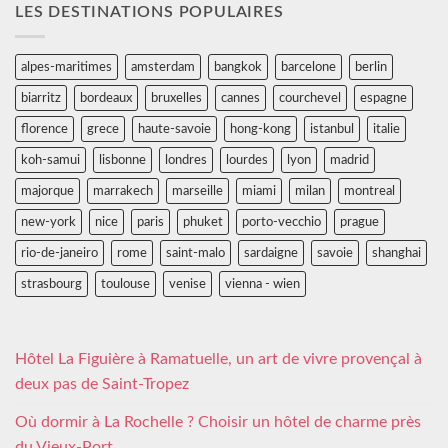
LES DESTINATIONS POPULAIRES
alpes-maritimes
amsterdam
bangkok
barcelone
berlin
biarritz
bordeaux
bruxelles
cannes
courchevel
espagne
florence
grece
haute-savoie
hong-kong
istanbul
italie
koh-samui
lisbonne
londres
lourdes
lyon
madrid
majorque
marrakech
marseille
miami
milan
montreal
new-york
nice
paris
phuket
porto-vecchio
prague
rio-de-janeiro
rome
saint-malo
sardaigne
savoie
shanghai
strasbourg
toulouse
venise
vienna - wien
Hôtel La Figuière à Ramatuelle, un art de vivre provençal à
deux pas de Saint-Tropez
Où dormir à La Rochelle ? Choisir un hôtel de charme près
du Vieux-Port