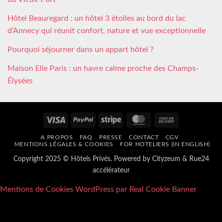
Hôtel Beauregard : un hôtel 3 étoiles au bord du lac
d’Annecy qui réunit confort, nature et vue exceptionnelle
Pourquoi séjourner dans un appart hôtel ?
Maison Elle Paris : un havre calme proche des Champs-
Élysées
Visa
PayPal
Stripe
MasterCard
Cash
On
A PROPOS
FAQ
PRESSE
CONTACT
CGV
Delivery
MENTIONS LÉGALES & COOKIES
FOR HOTELIERS (IN ENGLISH)
Copyright 2025 © Hôtels Privés. Powered by
Cityzeum
&
Rue24
accélérateur
Mentions de Cookies WordPress par Real Cookie Banner