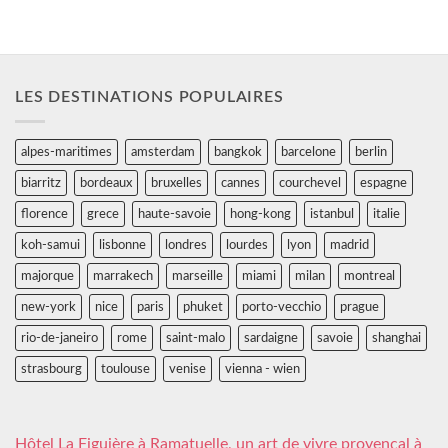
LES DESTINATIONS POPULAIRES
alpes-maritimes
amsterdam
bangkok
barcelone
berlin
biarritz
bordeaux
bruxelles
cannes
courchevel
espagne
florence
grece
haute-savoie
hong-kong
istanbul
italie
koh-samui
lisbonne
londres
lourdes
lyon
madrid
majorque
marrakech
marseille
miami
milan
montreal
new-york
nice
paris
phuket
porto-vecchio
prague
rio-de-janeiro
rome
saint-malo
sardaigne
savoie
shanghai
strasbourg
toulouse
venise
vienna - wien
Hôtel La Figuière à Ramatuelle, un art de vivre provençal à