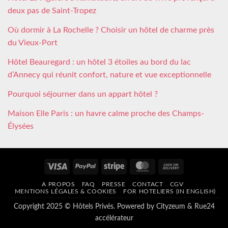
deux pas de Saint-Tropez
Où dormir à La Rochelle ? Choisir un hôtel de charme près
du Vieux-Port
Hôtel Beauregard : un hôtel 3 étoiles au bord du lac
d’Annecy qui réunit confort, nature et vue exceptionnelle
Pourquoi séjourner dans un appart hôtel ?
Maison Elle Paris : un havre calme proche des Champs-
Élysées
Visa
PayPal
Stripe
MasterCard
Cash
On
A PROPOS
FAQ
PRESSE
CONTACT
CGV
Delivery
MENTIONS LÉGALES & COOKIES
FOR HOTELIERS (IN ENGLISH)
Copyright 2025 © Hôtels Privés. Powered by
Cityzeum
&
Rue24
accélérateur