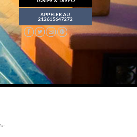
TARIFS & DISPO
APPELER AU
212615647272
len