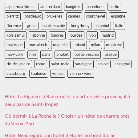
alpes-maritimes
amsterdam
bangkok
barcelone
berlin
biarritz
bordeaux
bruxelles
cannes
courchevel
espagne
florence
grece
haute-savoie
hong-kong
istanbul
italie
koh-samui
lisbonne
londres
lourdes
lyon
madrid
majorque
marrakech
marseille
miami
milan
montreal
new-york
nice
paris
phuket
porto-vecchio
prague
rio-de-janeiro
rome
saint-malo
sardaigne
savoie
shanghai
strasbourg
toulouse
venise
vienna - wien
Hôtel La Figuière à Ramatuelle, un art de vivre provençal à
deux pas de Saint-Tropez
Où dormir à La Rochelle ? Choisir un hôtel de charme près
du Vieux-Port
Hôtel Beauregard : un hôtel 3 étoiles au bord du lac