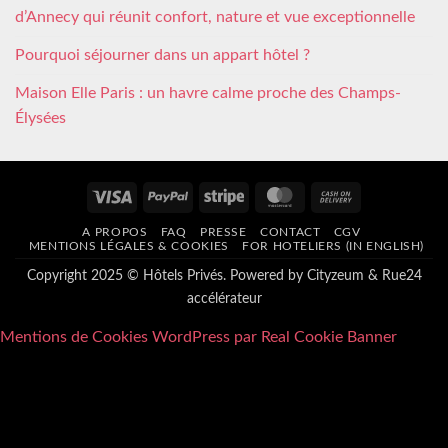
d’Annecy qui réunit confort, nature et vue exceptionnelle
Pourquoi séjourner dans un appart hôtel ?
Maison Elle Paris : un havre calme proche des Champs-
Élysées
Visa
PayPal
Stripe
MasterCard
Cash
On
A PROPOS
FAQ
PRESSE
CONTACT
CGV
Delivery
MENTIONS LÉGALES & COOKIES
FOR HOTELIERS (IN ENGLISH)
Copyright 2025 © Hôtels Privés. Powered by
Cityzeum
&
Rue24
accélérateur
Mentions de Cookies WordPress par Real Cookie Banner