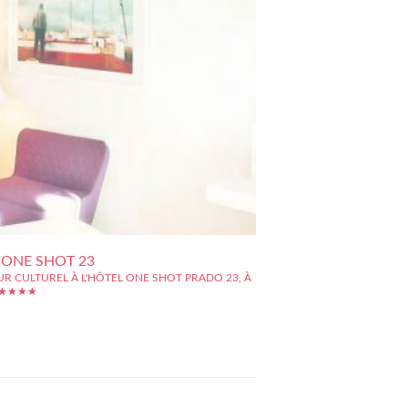
 ONE SHOT 23
R CULTUREL À L'HÔTEL ONE SHOT PRADO 23, À
 ★★★★
e Shot Prado 23 se trouve être un hôtel d'exception,
t situé au c?ur de Madrid, avec un accès rapide aux
oints d'intérêt de la ville. Ainsi, vous pourrez vous
ilement et rapidement, à la Plaza de Santa Ana, mais