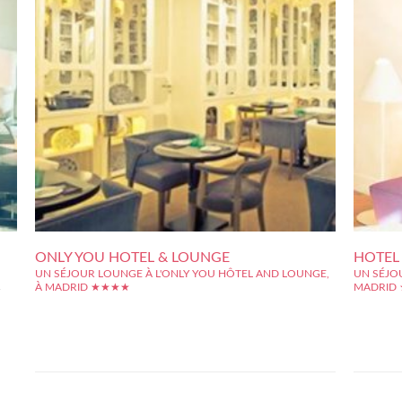
ONLY YOU HOTEL & LOUNGE
HOTEL
★
UN SÉJOUR LOUNGE À L'ONLY YOU HÔTEL AND LOUNGE,
UN SÉJOU
À MADRID ★★★★
MADRID
L'Only You Hôtel se trouve être un hôtel ) l'ambiance très lounge
L'hôtel On
et romantique, situé en plein c?ur de la ville de Madrid. Depuis
idéalemen
cet hôtel, vous pourrez accéder facilement et rapidement à de
nombreux p
nombreux points d'intérêts de la ville. Vous pourrez ainsi visiter,
rendre fac
le...
aussi au...