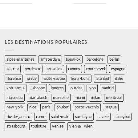
LES DESTINATIONS POPULAIRES
alpes-maritimes
amsterdam
bangkok
barcelone
berlin
biarritz
bordeaux
bruxelles
cannes
courchevel
espagne
florence
grece
haute-savoie
hong-kong
istanbul
italie
koh-samui
lisbonne
londres
lourdes
lyon
madrid
majorque
marrakech
marseille
miami
milan
montreal
new-york
nice
paris
phuket
porto-vecchio
prague
rio-de-janeiro
rome
saint-malo
sardaigne
savoie
shanghai
strasbourg
toulouse
venise
vienna - wien