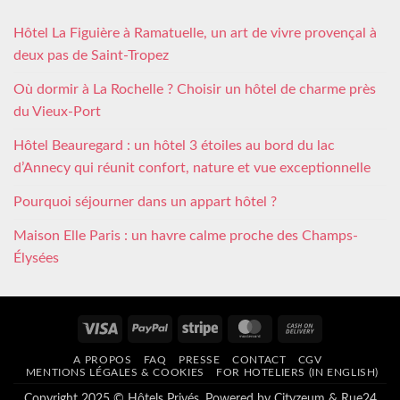
Hôtel La Figuière à Ramatuelle, un art de vivre provençal à
deux pas de Saint-Tropez
Où dormir à La Rochelle ? Choisir un hôtel de charme près
du Vieux-Port
Hôtel Beauregard : un hôtel 3 étoiles au bord du lac
d’Annecy qui réunit confort, nature et vue exceptionnelle
Pourquoi séjourner dans un appart hôtel ?
Maison Elle Paris : un havre calme proche des Champs-
Élysées
Visa
PayPal
Stripe
MasterCard
Cash
On
A PROPOS
FAQ
PRESSE
CONTACT
CGV
Delivery
MENTIONS LÉGALES & COOKIES
FOR HOTELIERS (IN ENGLISH)
Copyright 2025 © Hôtels Privés. Powered by
Cityzeum
&
Rue24