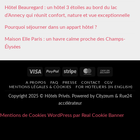
Hôtel Beauregard : un hôtel 3 étoiles au bord du lac
d’Annecy qui réunit confort, nature et vue exceptionnelle
Pourquoi séjourner dans un appart hôtel ?
Maison Elle Paris : un havre calme proche des Champs-
Élysées
Visa
PayPal
Stripe
MasterCard
Cash
On
A PROPOS
FAQ
PRESSE
CONTACT
CGV
Delivery
MENTIONS LÉGALES & COOKIES
FOR HOTELIERS (IN ENGLISH)
Copyright 2025 © Hôtels Privés. Powered by
Cityzeum
&
Rue24
accélérateur
Mentions de Cookies WordPress par Real Cookie Banner