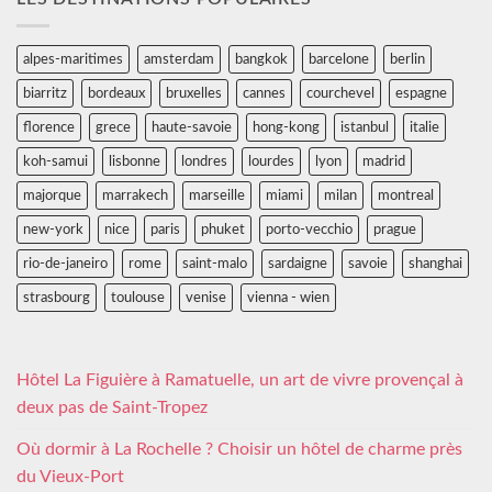
alpes-maritimes
amsterdam
bangkok
barcelone
berlin
biarritz
bordeaux
bruxelles
cannes
courchevel
espagne
florence
grece
haute-savoie
hong-kong
istanbul
italie
koh-samui
lisbonne
londres
lourdes
lyon
madrid
majorque
marrakech
marseille
miami
milan
montreal
new-york
nice
paris
phuket
porto-vecchio
prague
rio-de-janeiro
rome
saint-malo
sardaigne
savoie
shanghai
strasbourg
toulouse
venise
vienna - wien
Hôtel La Figuière à Ramatuelle, un art de vivre provençal à
deux pas de Saint-Tropez
Où dormir à La Rochelle ? Choisir un hôtel de charme près
du Vieux-Port