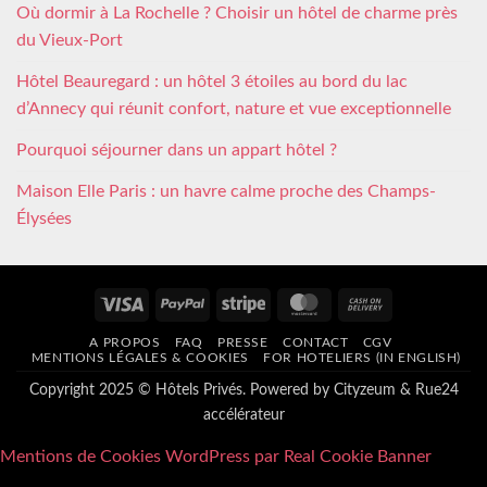
Où dormir à La Rochelle ? Choisir un hôtel de charme près
du Vieux-Port
Hôtel Beauregard : un hôtel 3 étoiles au bord du lac
d’Annecy qui réunit confort, nature et vue exceptionnelle
Pourquoi séjourner dans un appart hôtel ?
Maison Elle Paris : un havre calme proche des Champs-
Élysées
Visa
PayPal
Stripe
MasterCard
Cash
On
A PROPOS
FAQ
PRESSE
CONTACT
CGV
Delivery
MENTIONS LÉGALES & COOKIES
FOR HOTELIERS (IN ENGLISH)
Copyright 2025 © Hôtels Privés. Powered by
Cityzeum
&
Rue24
accélérateur
Mentions de Cookies WordPress par Real Cookie Banner