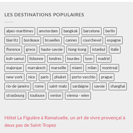
LES DESTINATIONS POPULAIRES
alpes-maritimes
amsterdam
bangkok
barcelone
berlin
biarritz
bordeaux
bruxelles
cannes
courchevel
espagne
florence
grece
haute-savoie
hong-kong
istanbul
italie
koh-samui
lisbonne
londres
lourdes
lyon
madrid
majorque
marrakech
marseille
miami
milan
montreal
new-york
nice
paris
phuket
porto-vecchio
prague
rio-de-janeiro
rome
saint-malo
sardaigne
savoie
shanghai
strasbourg
toulouse
venise
vienna - wien
Hôtel La Figuière à Ramatuelle, un art de vivre provençal à
deux pas de Saint-Tropez