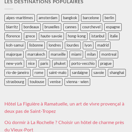
LES DESTINATIONS POPULAIRES
alpes-maritimes
amsterdam
bangkok
barcelone
berlin
biarritz
bordeaux
bruxelles
cannes
courchevel
espagne
florence
grece
haute-savoie
hong-kong
istanbul
italie
koh-samui
lisbonne
londres
lourdes
lyon
madrid
majorque
marrakech
marseille
miami
milan
montreal
new-york
nice
paris
phuket
porto-vecchio
prague
rio-de-janeiro
rome
saint-malo
sardaigne
savoie
shanghai
strasbourg
toulouse
venise
vienna - wien
Hôtel La Figuière à Ramatuelle, un art de vivre provençal à
deux pas de Saint-Tropez
Où dormir à La Rochelle ? Choisir un hôtel de charme près
du Vieux-Port