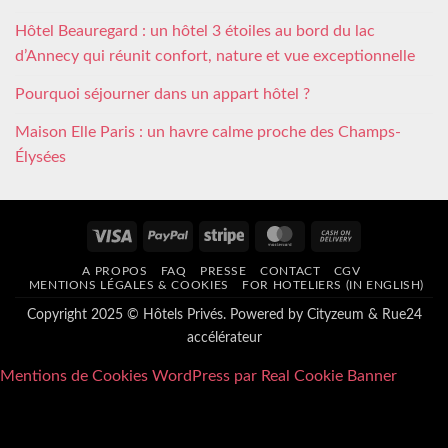
Hôtel Beauregard : un hôtel 3 étoiles au bord du lac
d’Annecy qui réunit confort, nature et vue exceptionnelle
Pourquoi séjourner dans un appart hôtel ?
Maison Elle Paris : un havre calme proche des Champs-
Élysées
Visa
PayPal
Stripe
MasterCard
Cash
On
A PROPOS
FAQ
PRESSE
CONTACT
CGV
Delivery
MENTIONS LÉGALES & COOKIES
FOR HOTELIERS (IN ENGLISH)
Copyright 2025 © Hôtels Privés. Powered by
Cityzeum
&
Rue24
accélérateur
Mentions de Cookies WordPress par Real Cookie Banner