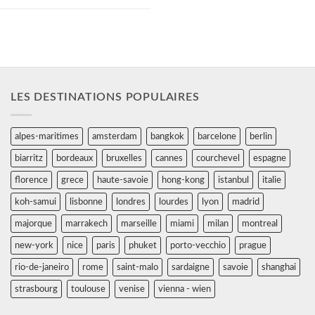
LES DESTINATIONS POPULAIRES
alpes-maritimes
amsterdam
bangkok
barcelone
berlin
biarritz
bordeaux
bruxelles
cannes
courchevel
espagne
florence
grece
haute-savoie
hong-kong
istanbul
italie
koh-samui
lisbonne
londres
lourdes
lyon
madrid
majorque
marrakech
marseille
miami
milan
montreal
new-york
nice
paris
phuket
porto-vecchio
prague
rio-de-janeiro
rome
saint-malo
sardaigne
savoie
shanghai
strasbourg
toulouse
venise
vienna - wien