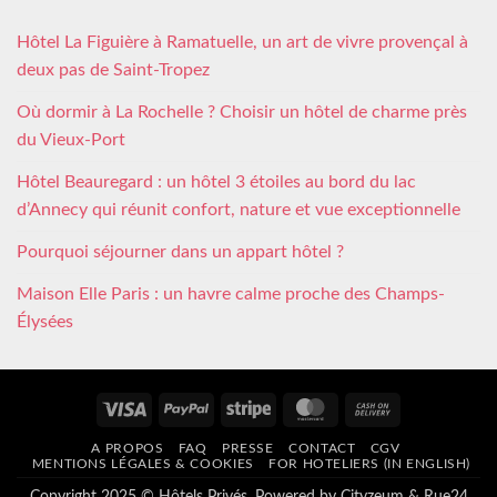
Hôtel La Figuière à Ramatuelle, un art de vivre provençal à
deux pas de Saint-Tropez
Où dormir à La Rochelle ? Choisir un hôtel de charme près
du Vieux-Port
Hôtel Beauregard : un hôtel 3 étoiles au bord du lac
d’Annecy qui réunit confort, nature et vue exceptionnelle
Pourquoi séjourner dans un appart hôtel ?
Maison Elle Paris : un havre calme proche des Champs-
Élysées
Visa
PayPal
Stripe
MasterCard
Cash
On
A PROPOS
FAQ
PRESSE
CONTACT
CGV
Delivery
MENTIONS LÉGALES & COOKIES
FOR HOTELIERS (IN ENGLISH)
Copyright 2025 © Hôtels Privés. Powered by
Cityzeum
&
Rue24