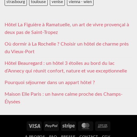
strasbourg
toulouse
venise
vienna - wien
Hôtel La Figuière à Ramatuelle, un art de vivre provençal à
deux pas de Saint-Tropez
Où dormir à La Rochelle ? Choisir un hôtel de charme près
du Vieux-Port
Hôtel Beauregard : un hôtel 3 étoiles au bord du lac
d’Annecy qui réunit confort, nature et vue exceptionnelle
Pourquoi séjourner dans un appart hôtel ?
Maison Elle Paris : un havre calme proche des Champs-
Élysées
Visa
PayPal
Stripe
MasterCard
Cash
On
A PROPOS
FAQ
PRESSE
CONTACT
CGV