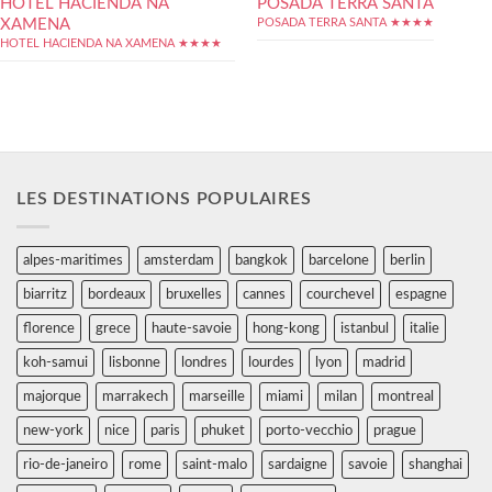
HOTEL HACIENDA NA
POSADA TERRA SANTA
XAMENA
POSADA TERRA SANTA ★★★★
HOTEL HACIENDA NA XAMENA ★★★★
LES DESTINATIONS POPULAIRES
alpes-maritimes
amsterdam
bangkok
barcelone
berlin
biarritz
bordeaux
bruxelles
cannes
courchevel
espagne
florence
grece
haute-savoie
hong-kong
istanbul
italie
koh-samui
lisbonne
londres
lourdes
lyon
madrid
majorque
marrakech
marseille
miami
milan
montreal
new-york
nice
paris
phuket
porto-vecchio
prague
rio-de-janeiro
rome
saint-malo
sardaigne
savoie
shanghai