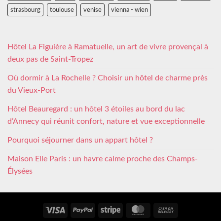
strasbourg
toulouse
venise
vienna - wien
Hôtel La Figuière à Ramatuelle, un art de vivre provençal à
deux pas de Saint-Tropez
Où dormir à La Rochelle ? Choisir un hôtel de charme près
du Vieux-Port
Hôtel Beauregard : un hôtel 3 étoiles au bord du lac
d’Annecy qui réunit confort, nature et vue exceptionnelle
Pourquoi séjourner dans un appart hôtel ?
Maison Elle Paris : un havre calme proche des Champs-
Élysées
Visa
PayPal
Stripe
MasterCard
Cash
On