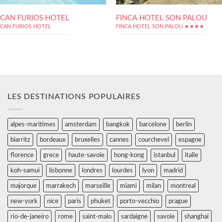
CAN FURIOS HOTEL
FINCA HOTEL SON PALOU
CAN FURIOS HOTEL
FINCA HOTEL SON PALOU ★★★★
LES DESTINATIONS POPULAIRES
alpes-maritimes
amsterdam
bangkok
barcelone
berlin
biarritz
bordeaux
bruxelles
cannes
courchevel
espagne
florence
grece
haute-savoie
hong-kong
istanbul
italie
koh-samui
lisbonne
londres
lourdes
lyon
madrid
majorque
marrakech
marseille
miami
milan
montreal
new-york
nice
paris
phuket
porto-vecchio
prague
rio-de-janeiro
rome
saint-malo
sardaigne
savoie
shanghai