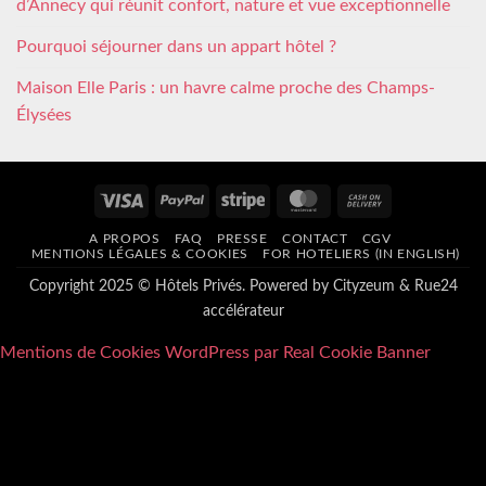
d’Annecy qui réunit confort, nature et vue exceptionnelle
Pourquoi séjourner dans un appart hôtel ?
Maison Elle Paris : un havre calme proche des Champs-
Élysées
Visa
PayPal
Stripe
MasterCard
Cash
On
A PROPOS
FAQ
PRESSE
CONTACT
CGV
Delivery
MENTIONS LÉGALES & COOKIES
FOR HOTELIERS (IN ENGLISH)
Copyright 2025 © Hôtels Privés. Powered by
Cityzeum
&
Rue24
accélérateur
Mentions de Cookies WordPress par Real Cookie Banner