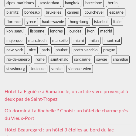
alpes-maritimes
amsterdam
bangkok
barcelone
berlin
biarritz
bordeaux
bruxelles
cannes
courchevel
espagne
florence
grece
haute-savoie
hong-kong
istanbul
italie
koh-samui
lisbonne
londres
lourdes
lyon
madrid
majorque
marrakech
marseille
miami
milan
montreal
new-york
nice
paris
phuket
porto-vecchio
prague
rio-de-janeiro
rome
saint-malo
sardaigne
savoie
shanghai
strasbourg
toulouse
venise
vienna - wien
Hôtel La Figuière à Ramatuelle, un art de vivre provençal à
deux pas de Saint-Tropez
Où dormir à La Rochelle ? Choisir un hôtel de charme près
du Vieux-Port
Hôtel Beauregard : un hôtel 3 étoiles au bord du lac