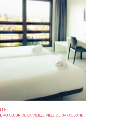
NTE
 AU CŒUR DE LA VIEILLE VILLE DE BARCELONE
otel est un établissement trois étoiles qui a pris ses
ans le Raval, au c?ur de la vieille ville de Barcelone. A
 quelques mètres du Vieux Port, cet établissement se