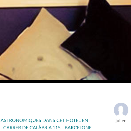
 GASTRONOMIQUES DANS CET HÔTEL EN
julien
 CARRER DE CALÀBRIA 115 - BARCELONE