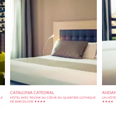
CATALONIA CATEDRAL
ANDA
LE
HÔTEL AVEC PISCINE AU CŒUR DU QUARTIER GOTHIQUE
UN HÔTEL
DE BARCELONE ★★★★
★★★★
L'hôtel Catalonia Catedral, situé au c?ur du quartier gothique
L'Andate H
dans un élégant bâtiment de style moderniste, dispose d'une
quartiers d
piscine sur le toit. Sa situation idéale à proximité des rues
seulement