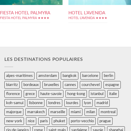
FIESTA HOTEL PALMYRA
HOTEL L’AVENIDA
FIESTA HOTEL PALMYRA ★★★★
HOTEL L'AVENIDA ★★★★
LES DESTINATIONS POPULAIRES
alpes-maritimes
amsterdam
bangkok
barcelone
berlin
biarritz
bordeaux
bruxelles
cannes
courchevel
espagne
florence
grece
haute-savoie
hong-kong
istanbul
italie
koh-samui
lisbonne
londres
lourdes
lyon
madrid
majorque
marrakech
marseille
miami
milan
montreal
new-york
nice
paris
phuket
porto-vecchio
prague
rio-de-janeiro
rome
saint-malo
sardaigne
savoie
shanghai