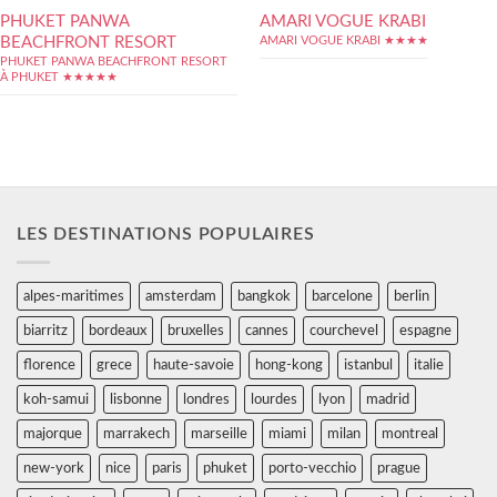
PHUKET PANWA
AMARI VOGUE KRABI
BEACHFRONT RESORT
AMARI VOGUE KRABI ★★★★
PHUKET PANWA BEACHFRONT RESORT
À PHUKET ★★★★★
LES DESTINATIONS POPULAIRES
alpes-maritimes
amsterdam
bangkok
barcelone
berlin
biarritz
bordeaux
bruxelles
cannes
courchevel
espagne
florence
grece
haute-savoie
hong-kong
istanbul
italie
koh-samui
lisbonne
londres
lourdes
lyon
madrid
majorque
marrakech
marseille
miami
milan
montreal
new-york
nice
paris
phuket
porto-vecchio
prague