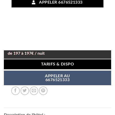
APPELER 6676521333
de 197 à 197€ / nuit
TARIFS & DISPO
APPELER AU
6676521333
Description de l'hôtel :