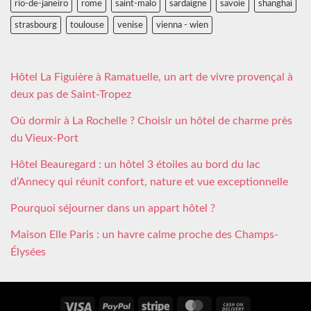
rio-de-janeiro
rome
saint-malo
sardaigne
savoie
shanghai
strasbourg
toulouse
venise
vienna - wien
Hôtel La Figuière à Ramatuelle, un art de vivre provençal à
deux pas de Saint-Tropez
Où dormir à La Rochelle ? Choisir un hôtel de charme près
du Vieux-Port
Hôtel Beauregard : un hôtel 3 étoiles au bord du lac
d’Annecy qui réunit confort, nature et vue exceptionnelle
Pourquoi séjourner dans un appart hôtel ?
Maison Elle Paris : un havre calme proche des Champs-
Élysées
Visa
PayPal
Stripe
MasterCard
Cash