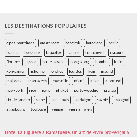
LES DESTINATIONS POPULAIRES
alpes-maritimes
amsterdam
bangkok
barcelone
berlin
biarritz
bordeaux
bruxelles
cannes
courchevel
espagne
florence
grece
haute-savoie
hong-kong
istanbul
italie
koh-samui
lisbonne
londres
lourdes
lyon
madrid
majorque
marrakech
marseille
miami
milan
montreal
new-york
nice
paris
phuket
porto-vecchio
prague
rio-de-janeiro
rome
saint-malo
sardaigne
savoie
shanghai
strasbourg
toulouse
venise
vienna - wien
Hôtel La Figuière à Ramatuelle, un art de vivre provençal à