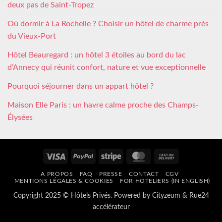
deux pas de Saint-Tropez
Où dormir à La Rochelle ? Choisir un hôtel de charme près
du Vieux-Port
Hôtel Beauregard : un hôtel 3 étoiles au bord du lac
d’Annecy qui réunit confort, nature et vue exceptionnelle
Pourquoi séjourner dans un appart hôtel ?
Maison Elle Paris : un havre calme proche des Champs-
Élysées
Visa
PayPal
Stripe
MasterCard
Cash
On
A PROPOS
FAQ
PRESSE
CONTACT
CGV
Delivery
MENTIONS LÉGALES & COOKIES
FOR HOTELIERS (IN ENGLISH)
Copyright 2025 © Hôtels Privés. Powered by
Cityzeum
&
Rue24
accélérateur