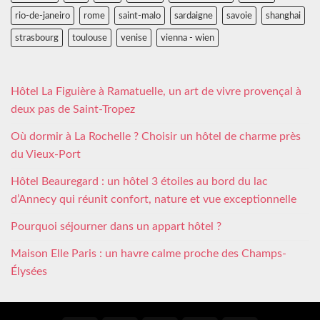
rio-de-janeiro
rome
saint-malo
sardaigne
savoie
shanghai
strasbourg
toulouse
venise
vienna - wien
Hôtel La Figuière à Ramatuelle, un art de vivre provençal à
deux pas de Saint-Tropez
Où dormir à La Rochelle ? Choisir un hôtel de charme près
du Vieux-Port
Hôtel Beauregard : un hôtel 3 étoiles au bord du lac
d’Annecy qui réunit confort, nature et vue exceptionnelle
Pourquoi séjourner dans un appart hôtel ?
Maison Elle Paris : un havre calme proche des Champs-
Élysées