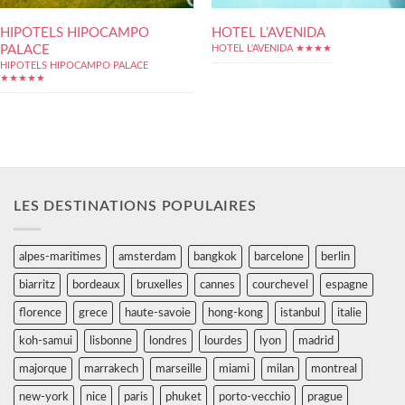
HIPOTELS HIPOCAMPO
HOTEL L’AVENIDA
PALACE
HOTEL L'AVENIDA ★★★★
HIPOTELS HIPOCAMPO PALACE
★★★★★
LES DESTINATIONS POPULAIRES
alpes-maritimes
amsterdam
bangkok
barcelone
berlin
biarritz
bordeaux
bruxelles
cannes
courchevel
espagne
florence
grece
haute-savoie
hong-kong
istanbul
italie
koh-samui
lisbonne
londres
lourdes
lyon
madrid
majorque
marrakech
marseille
miami
milan
montreal
new-york
nice
paris
phuket
porto-vecchio
prague