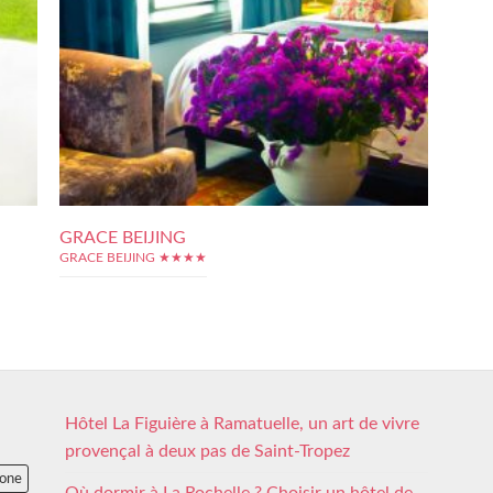
GRACE BEIJING
GRACE BEIJING ★★★★
Hôtel La Figuière à Ramatuelle, un art de vivre
provençal à deux pas de Saint-Tropez
lone