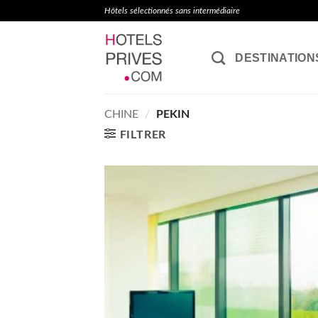
Passer
Hôtels sélectionnés sans intermédiaire
au
contenu
DESTINATION
CHINE
/
PEKIN
FILTRER