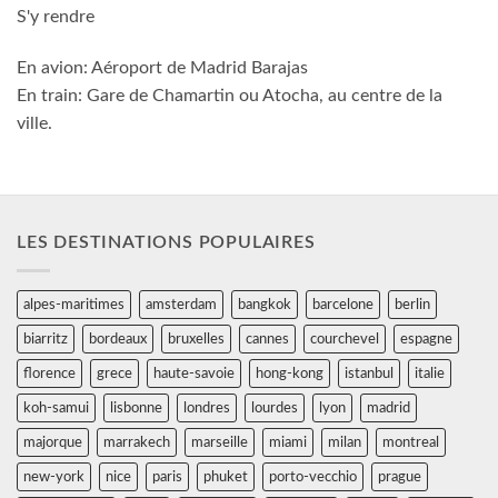
S'y rendre
En avion: Aéroport de Madrid Barajas
En train: Gare de Chamartin ou Atocha, au centre de la
ville.
LES DESTINATIONS POPULAIRES
alpes-maritimes
amsterdam
bangkok
barcelone
berlin
biarritz
bordeaux
bruxelles
cannes
courchevel
espagne
florence
grece
haute-savoie
hong-kong
istanbul
italie
koh-samui
lisbonne
londres
lourdes
lyon
madrid
majorque
marrakech
marseille
miami
milan
montreal
new-york
nice
paris
phuket
porto-vecchio
prague