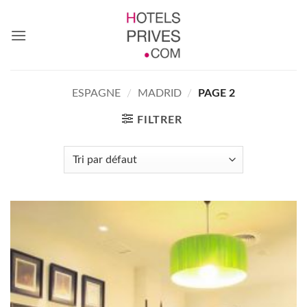
Passer
au
contenu
ESPAGNE
/
MADRID
/
PAGE 2
FILTRER