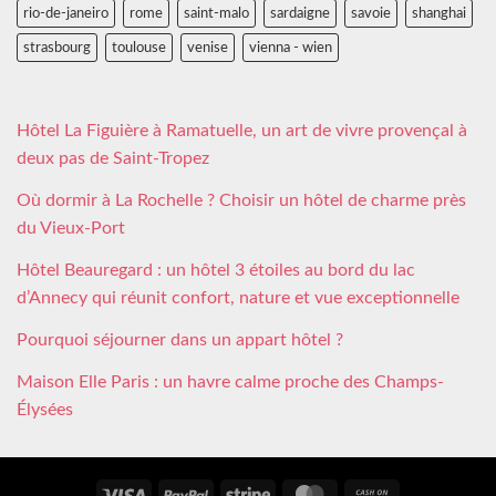
rio-de-janeiro
rome
saint-malo
sardaigne
savoie
shanghai
strasbourg
toulouse
venise
vienna - wien
Hôtel La Figuière à Ramatuelle, un art de vivre provençal à
deux pas de Saint-Tropez
Où dormir à La Rochelle ? Choisir un hôtel de charme près
du Vieux-Port
Hôtel Beauregard : un hôtel 3 étoiles au bord du lac
d’Annecy qui réunit confort, nature et vue exceptionnelle
Pourquoi séjourner dans un appart hôtel ?
Maison Elle Paris : un havre calme proche des Champs-
Élysées
Visa
PayPal
Stripe
MasterCard
Cash