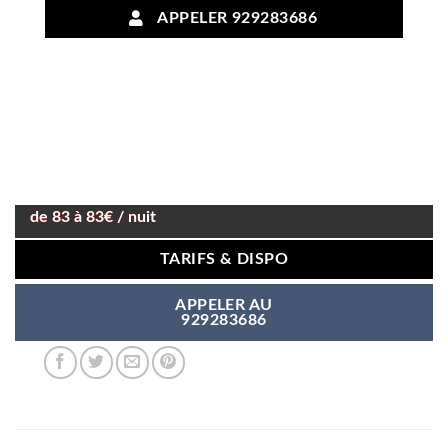
APPELER 929283686
de 83 à 83€ / nuit
TARIFS & DISPO
APPELER AU
929283686