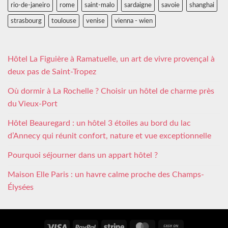
rio-de-janeiro
rome
saint-malo
sardaigne
savoie
shanghai
strasbourg
toulouse
venise
vienna - wien
Hôtel La Figuière à Ramatuelle, un art de vivre provençal à
deux pas de Saint-Tropez
Où dormir à La Rochelle ? Choisir un hôtel de charme près
du Vieux-Port
Hôtel Beauregard : un hôtel 3 étoiles au bord du lac
d’Annecy qui réunit confort, nature et vue exceptionnelle
Pourquoi séjourner dans un appart hôtel ?
Maison Elle Paris : un havre calme proche des Champs-
Élysées
Visa
PayPal
Stripe
MasterCard
Cash