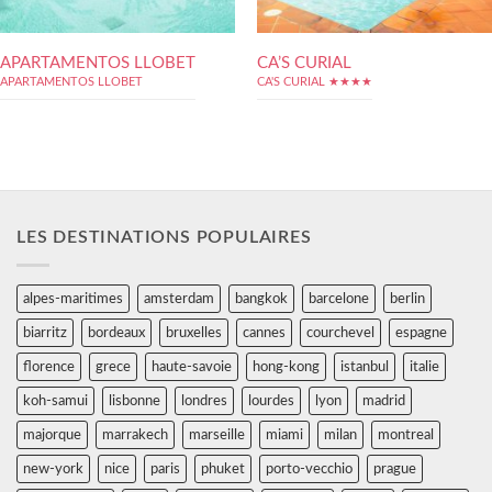
APARTAMENTOS LLOBET
CA’S CURIAL
APARTAMENTOS LLOBET
CA'S CURIAL ★★★★
LES DESTINATIONS POPULAIRES
alpes-maritimes
amsterdam
bangkok
barcelone
berlin
biarritz
bordeaux
bruxelles
cannes
courchevel
espagne
florence
grece
haute-savoie
hong-kong
istanbul
italie
koh-samui
lisbonne
londres
lourdes
lyon
madrid
majorque
marrakech
marseille
miami
milan
montreal
new-york
nice
paris
phuket
porto-vecchio
prague