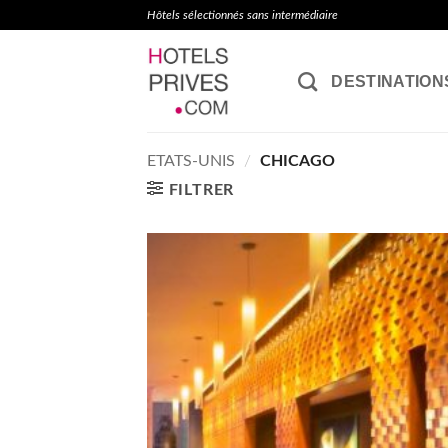
Passer
Hôtels sélectionnés sans intermédiaire
au
contenu
DESTINATION
ETATS-UNIS
/
CHICAGO
FILTRER