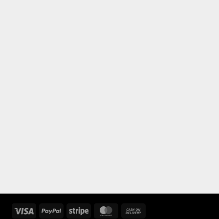
Visa
PayPal
Stripe
MasterCard
Cash