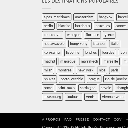
LES DESTINATIONS POPULAIRES
alpes-maritimes
amsterdam
bangkok
barce
berlin
biarritz
bordeaux
bruxelles
cannes
courchevel
espagne
florence
grece
haute-savoie
hong-kong
istanbul
italie
koh-samui
lisbonne
londres
lourdes
lyon
madrid
majorque
marrakech
marseille
mi
milan
montreal
new-york
nice
paris
phuket
porto-vecchio
prague
rio-de-janeiro
rome
saint-malo
sardaigne
savoie
shangh
strasbourg
toulouse
venise
vienna - wien
A PROPOS
FAQ
PRESSE
CONTACT
CGV
M
Copyright 2025 © Hôtels Privés. Powered by
Ci