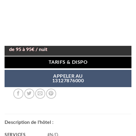
de 95 à 95€ / nuit
TARIFS & DISPO
APPELER AU
13127876000
Description de l'hôtel :
SERVICES
#N/D,