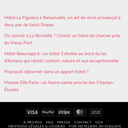
Hôtel La Figuière à Ramatuelle, un art de vivre provençal à
deux pas de Saint-Tropez
Où dormir à La Rochelle ? Choisir un hôtel de charme près
du Vieux-Port
Hôtel Beauregard : un hôtel 3 étoiles au bord du lac
d’Annecy qui réunit confort, nature et vue exceptionnelle
Pourquoi séjourner dans un appart hôtel ?
Maison Elle Paris : un havre calme proche des Champs-
Élysées
Visa
PayPal
Stripe
MasterCard
Cash
On
A PROPOS
FAQ
PRESSE
CONTACT
CGV
Delivery
MENTIONS LÉGALES & COOKIES
FOR HOTELIERS (IN ENGLISH)