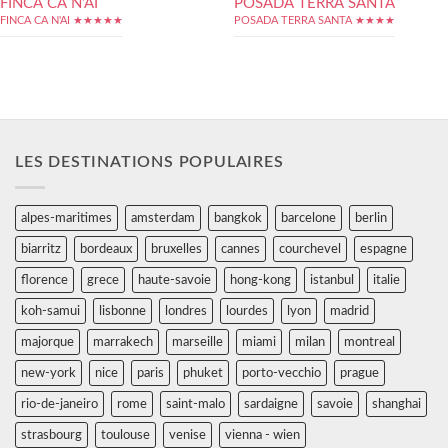
FINCA CA N’AI
POSADA TERRA SANTA
FINCA CA N'AI ★★★★★
POSADA TERRA SANTA ★★★★
LES DESTINATIONS POPULAIRES
alpes-maritimes
amsterdam
bangkok
barcelone
berlin
biarritz
bordeaux
bruxelles
cannes
courchevel
espagne
florence
grece
haute-savoie
hong-kong
istanbul
italie
koh-samui
lisbonne
londres
lourdes
lyon
madrid
majorque
marrakech
marseille
miami
milan
montreal
new-york
nice
paris
phuket
porto-vecchio
prague
rio-de-janeiro
rome
saint-malo
sardaigne
savoie
shanghai
strasbourg
toulouse
venise
vienna - wien