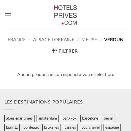
Passer
au
contenu
FRANCE
/
ALSACE-LORRAINE
/
MEUSE
/
VERDUN
FILTRER
Aucun produit ne correspond à votre sélection.
LES DESTINATIONS POPULAIRES
alpes-maritimes
amsterdam
bangkok
barcelone
berlin
biarritz
bordeaux
bruxelles
cannes
courchevel
espagne