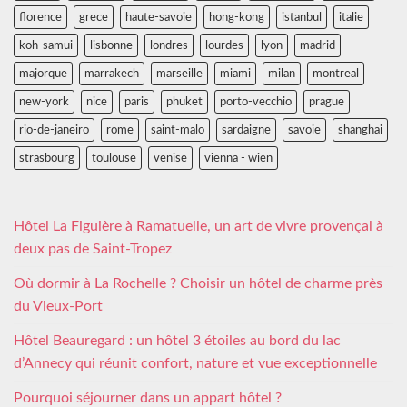
florence
grece
haute-savoie
hong-kong
istanbul
italie
koh-samui
lisbonne
londres
lourdes
lyon
madrid
majorque
marrakech
marseille
miami
milan
montreal
new-york
nice
paris
phuket
porto-vecchio
prague
rio-de-janeiro
rome
saint-malo
sardaigne
savoie
shanghai
strasbourg
toulouse
venise
vienna - wien
Hôtel La Figuière à Ramatuelle, un art de vivre provençal à
deux pas de Saint-Tropez
Où dormir à La Rochelle ? Choisir un hôtel de charme près
du Vieux-Port
Hôtel Beauregard : un hôtel 3 étoiles au bord du lac
d’Annecy qui réunit confort, nature et vue exceptionnelle
Pourquoi séjourner dans un appart hôtel ?