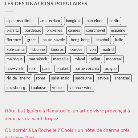
LES DESTINATIONS POPULAIRES
alpes-maritimes
amsterdam
bangkok
barcelone
berlin
biarritz
bordeaux
bruxelles
cannes
courchevel
espagne
florence
grece
haute-savoie
hong-kong
istanbul
italie
koh-samui
lisbonne
londres
lourdes
lyon
madrid
majorque
marrakech
marseille
miami
milan
montreal
new-york
nice
paris
phuket
porto-vecchio
prague
rio-de-janeiro
rome
saint-malo
sardaigne
savoie
shanghai
strasbourg
toulouse
venise
vienna - wien
Hôtel La Figuière à Ramatuelle, un art de vivre provençal à
deux pas de Saint-Tropez
Où dormir à La Rochelle ? Choisir un hôtel de charme près
du Vieux-Port