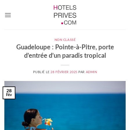
Passer
au
contenu
NON CLASSÉ
Guadeloupe : Pointe-à-Pitre, porte
d’entrée d’un paradis tropical
PUBLIÉ LE
28 FÉVRIER 2025
PAR
ADMIN
28
Fév