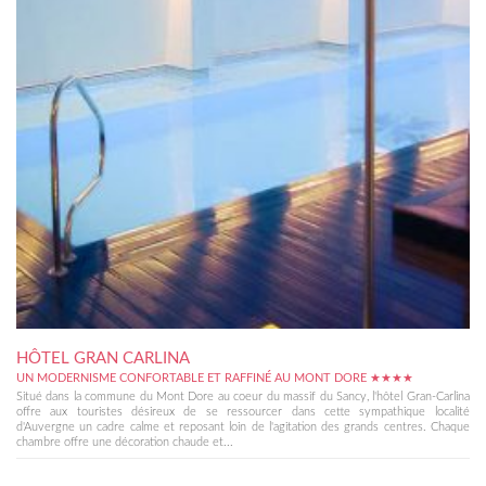
HÔTEL GRAN CARLINA
UN MODERNISME CONFORTABLE ET RAFFINÉ AU MONT DORE ★★★★
Situé dans la commune du Mont Dore au coeur du massif du Sancy, l'hôtel Gran-Carlina
offre aux touristes désireux de se ressourcer dans cette sympathique localité
d'Auvergne un cadre calme et reposant loin de l'agitation des grands centres. Chaque
chambre offre une décoration chaude et...