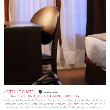
HÔTEL LE CHÂTEL
(
PREMIUM
EXPIRÉ)
BOL D'AIR SUR LES HAUTEURS DE CLERMONT FERRAND ★★
Niché sur les hauteurs de Clermont-Ferrand à la frontière entre les villes de Royat et
Chamalières, Lhôtel le Châtel de catégorie 2 étoiles, vous offre, au travers de ses 30
chambres, un accueil et un confort de qualité. Lhôtel Le Châtel, de par sa localisation...