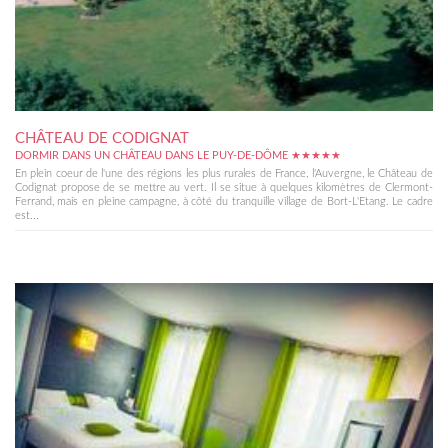
CHÂTEAU DE CODIGNAT
DORMIR DANS UN CHÂTEAU DANS LE PUY-DE-DÔME ★★★★★
En plein coeur de l'une des régions les plus rurales de France, l'Auvergne, le Château de
Codignat propose de se mettre au vert. Il se situe à quelques kilomètres de Clermont-
Ferrand, mais en pleine campagne, à côté du tranquille village de Bort-L'Etang. Le cadre
est...