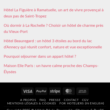
Hôtel La Figuière à Ramatuelle, un art de vivre provençal à
deux pas de Saint-Tropez
Où dormir à La Rochelle ? Choisir un hôtel de charme près
du Vieux-Port
Hôtel Beauregard : un hôtel 3 étoiles au bord du lac
d’Annecy qui réunit confort, nature et vue exceptionnelle
Pourquoi séjourner dans un appart hôtel ?
Maison Elle Paris : un havre calme proche des Champs-
Élysées
Visa
PayPal
Stripe
MasterCard
Cash
On
A PROPOS
FAQ
PRESSE
CONTACT
CGV
Delivery
MENTIONS LÉGALES & COOKIES
FOR HOTELIERS (IN ENGLISH)