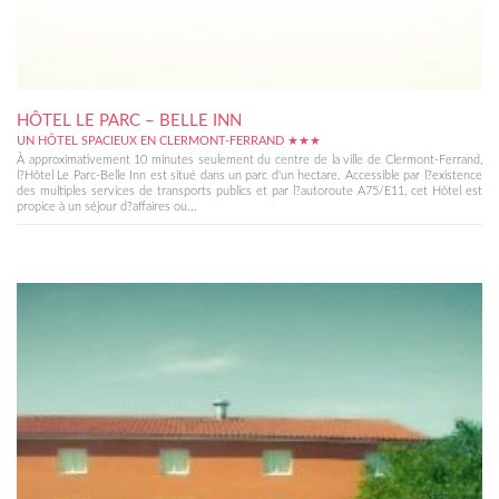
HÔTEL LE PARC – BELLE INN
UN HÔTEL SPACIEUX EN CLERMONT-FERRAND ★★★
À approximativement 10 minutes seulement du centre de la ville de Clermont-Ferrand,
l?Hôtel Le Parc-Belle Inn est situé dans un parc d'un hectare. Accessible par l?existence
des multiples services de transports publics et par l?autoroute A75/E11, cet Hôtel est
propice à un séjour d?affaires ou...