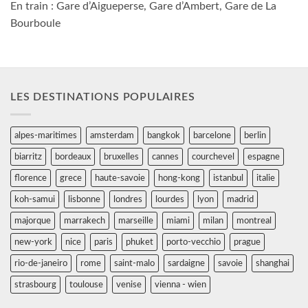
En train : Gare d’Aigueperse, Gare d’Ambert, Gare de La
Bourboule
LES DESTINATIONS POPULAIRES
alpes-maritimes
amsterdam
bangkok
barcelone
berlin
biarritz
bordeaux
bruxelles
cannes
courchevel
espagne
florence
grece
haute-savoie
hong-kong
istanbul
italie
koh-samui
lisbonne
londres
lourdes
lyon
madrid
majorque
marrakech
marseille
miami
milan
montreal
new-york
nice
paris
phuket
porto-vecchio
prague
rio-de-janeiro
rome
saint-malo
sardaigne
savoie
shanghai
strasbourg
toulouse
venise
vienna - wien