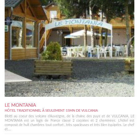
LE MONTANIA
HÔTEL TRADITIONNEL À SEULEMENT 15MN DE VULCANIA
Blotti au coeur des volcans d'Auvergne, de la chaîne des puys et de VULCANIA. LE
MONTANIA est un logis de France classé 2 cocottes et 2 cheminées. L'hôtel est
composé de huit chambres tout confort , très spacieuses et très bien équipées. Le chef
et...