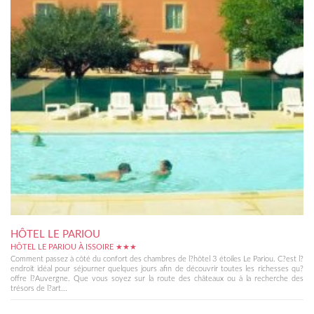
HÔTEL LE PARIOU
HÔTEL LE PARIOU À ISSOIRE ★★★
Comment passez à côté du confort des chambres de l?hôtel 3 étoiles Le Pariou. C?est l?
endroit idéal pour séjourner quelques jours afin de découvrir toutes les richesses qu?
offre l?Auvergne. Que vous soyez sur la route des châteaux ou à la recherche des
trésors de l?art...