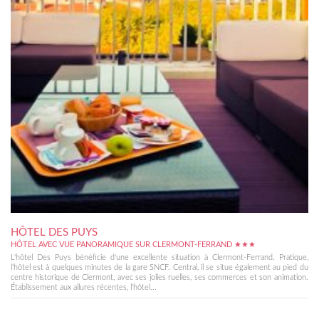
HÔTEL DES PUYS
HÔTEL AVEC VUE PANORAMIQUE SUR CLERMONT-FERRAND ★★★
L'hôtel Des Puys bénéficie d'une excellente situation à Clermont-Ferrand. Pratique,
l'hôtel est à quelques minutes de la gare SNCF. Central, il se situe également au pied du
centre historique de Clermont, avec ses jolies ruelles, ses commerces et son animation.
Établissement aux allures récentes, l'hôtel...