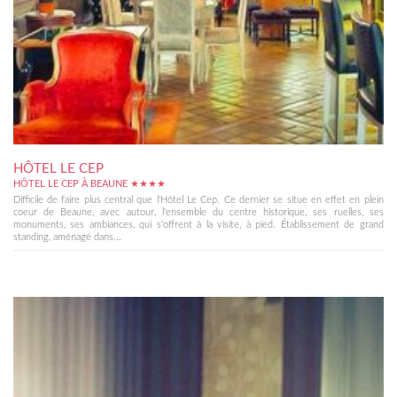
HÔTEL LE CEP
HÔTEL LE CEP À BEAUNE ★★★★
Difficile de faire plus central que l'Hôtel Le Cep. Ce dernier se situe en effet en plein
coeur de Beaune, avec autour, l'ensemble du centre historique, ses ruelles, ses
monuments, ses ambiances, qui s'offrent à la visite, à pied. Établissement de grand
standing, aménagé dans...