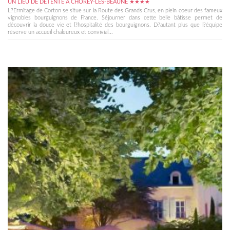
UN LIEU DE DÉTENTE À CHOREY-LES-BEAUNE ★★★★
L?Ermitage de Corton se situe sur la Route des Grands Crus, en plein coeur des fameux
vignobles bourguignons de France. Séjourner dans cette belle bâtisse permet de
découvrir la douce vie et l?hospitalité des bourguignons. D?autant plus que l?équipe
réserve un accueil chaleureux et convivial...