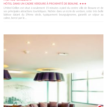
HÔTEL DANS UN CADRE VERDURE À PROXIMITÉ DE BEAUNE. ★★★
L'Hôtel Grillon est situé à seulement 15 minutes à pied du centre ville de Beaune et de
ses principales attractions touristiques. Nichée dans un écrin de verdure, cette très belle
bâtisse datant du 19ème siècle, typiquement bourguignonne, garantit un séjour au
calme, bercé par le...