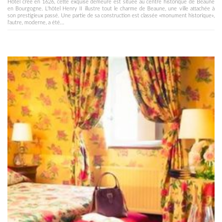
Hôtel créé en 1626, cette exquise demeure est située au centre historique de Beaune
en Bourgogne. L'hôtel Henry II illustre tout le charme de Beaune, une ville attachée à
son prestigieux passé. Une partie de sa construction est classée «monument historique»,
l'autre, moderne, a été...