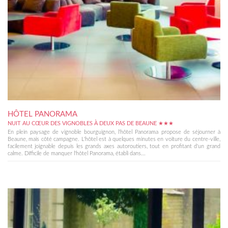
HÔTEL PANORAMA
NUIT AU CŒUR DES VIGNOBLES À DEUX PAS DE BEAUNE ★★★
En plein paysage de vignoble bourguignon, l'hôtel Panorama propose de séjourner à
Beaune, mais côté campagne. L'hôtel est à quelques minutes en voiture du centre-ville,
facilement joignable depuis les grands axes autoroutiers, tout en profitant d'un grand
calme. Difficile de manquer l'hôtel Panorama, établi dans...