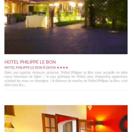
HOTEL PHILIPPE LE BON
HOTEL PHILIPPE LE BON À DIJON ★★★★
Dans une superbe demeure ancienne, l'Hôtel Philippe Le Bon vous accueille en plein
coeur historique de Dijon : la cour gothique de l'hôtel, avec charpentes apparentes
scindant les murs, en témoigne ! A distance de marche de l'Hôtel Philippe Le Bon, c'est
donc tous les...