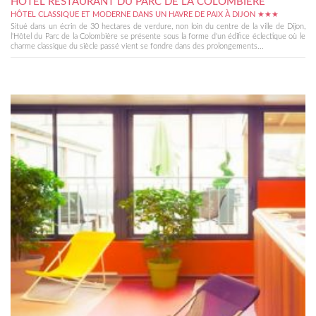
HÔTEL RESTAURANT DU PARC DE LA COLOMBIÈRE
HÔTEL CLASSIQUE ET MODERNE DANS UN HAVRE DE PAIX À DIJON ★★★
Situé dans un écrin de 30 hectares de verdure, non loin du centre de la ville de Dijon,
l'Hôtel du Parc de la Colombière se présente sous la forme d'un édifice éclectique où le
charme classique du siècle passé vient se fondre dans des prolongements...