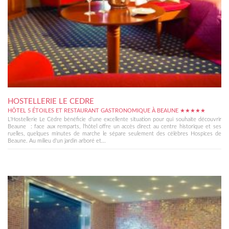
HOSTELLERIE LE CEDRE
HÔTEL 5 ÉTOILES ET RESTAURANT GASTRONOMIQUE À BEAUNE ★★★★★
L'Hostellerie Le Cèdre bénéficie d'une excellente situation pour qui souhaite découvrir
Beaune : face aux remparts, l'hôtel offre un accès direct au centre historique et ses
ruelles, quelques minutes de marche le sépare seulement des célèbres Hospices de
Beaune. Au milieu d'un jardin arboré et...