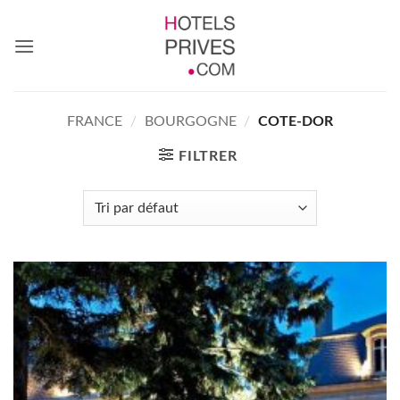
Passer
au
contenu
FRANCE
/
BOURGOGNE
/
COTE-DOR
FILTRER