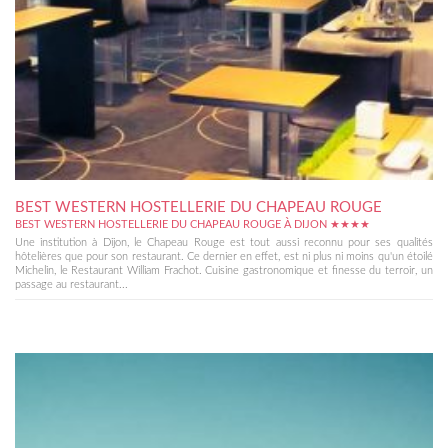
BEST WESTERN HOSTELLERIE DU CHAPEAU ROUGE
BEST WESTERN HOSTELLERIE DU CHAPEAU ROUGE À DIJON ★★★★
Une institution à Dijon, le Chapeau Rouge est tout aussi reconnu pour ses qualités
hôtelières que pour son restaurant. Ce dernier en effet, est ni plus ni moins qu'un étoilé
Michelin, le Restaurant William Frachot. Cuisine gastronomique et finesse du terroir, un
passage au restaurant...