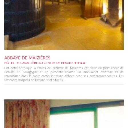
ABBAYE DE MAIZIÈRES
HÔTEL DE CARACTÈRE AU CENTRE DE BEAUNE ★★★★
Cet hôtel historique 4 étoiles de l'Abbaye de Maizières est situé en plein coeur de
Beaune en Bourgogne et se présente comme un monument d'histoire et de
romantisme dans le cadre particulier d'une abbaye avec ses nombreuses voûtes. Les
fameuses hospices de Beaune sont situées...