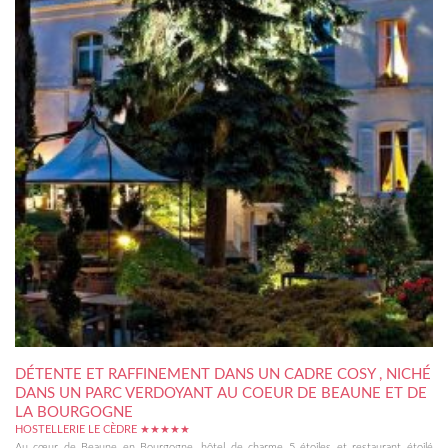
DÉTENTE ET RAFFINEMENT DANS UN CADRE COSY , NICHÉ
DANS UN PARC VERDOYANT AU COEUR DE BEAUNE ET DE
LA BOURGOGNE
HOSTELLERIE LE CÈDRE ★★★★★
Au cœur de Beaune en Bourgogne, hôtel de charme 5 étoiles et restaurant étoilé