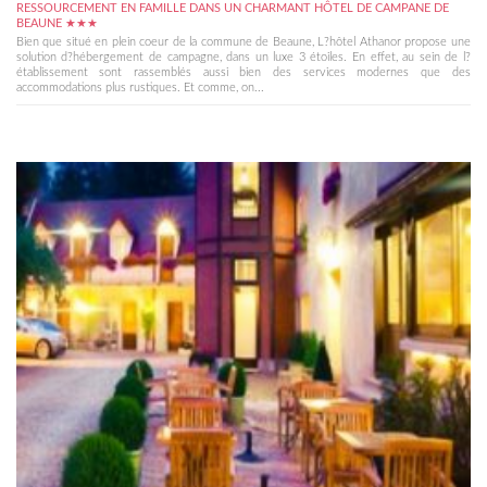
RESSOURCEMENT EN FAMILLE DANS UN CHARMANT HÔTEL DE CAMPANE DE
BEAUNE ★★★
Bien que situé en plein coeur de la commune de Beaune, L?hôtel Athanor propose une
solution d?hébergement de campagne, dans un luxe 3 étoiles. En effet, au sein de l?
établissement sont rassemblés aussi bien des services modernes que des
accommodations plus rustiques. Et comme, on...