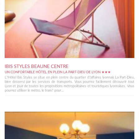
IBIS STYLES BEAUNE CENTRE
UN CONFORTABLE HÔTEL EN PLEIN LA PART-DIEU DE LYON ★★★
L?Hôtel Ibis Styles se situe en plein centre du quartier d?affaires lyonnais La Part-Dieu,
bien desservi par les services de transports. Vous pourrez facilement découvrir tout
Lyon et jouir de toutes les propositions métropolitaines et touristiques lyonnaises. Vous
pourrez utiliser le métro, le tram? pour...