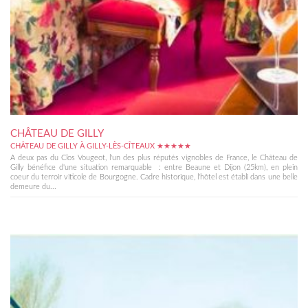
CHÂTEAU DE GILLY
CHÂTEAU DE GILLY À GILLY-LÈS-CÎTEAUX ★★★★★
A deux pas du Clos Vougeot, l'un des plus réputés vignobles de France, le Château de
Gilly bénéfice d'une situation remarquable : entre Beaune et Dijon (25km), en plein
coeur du terroir viticole de Bourgogne. Cadre historique, l'hôtel est établi dans une belle
demeure du...