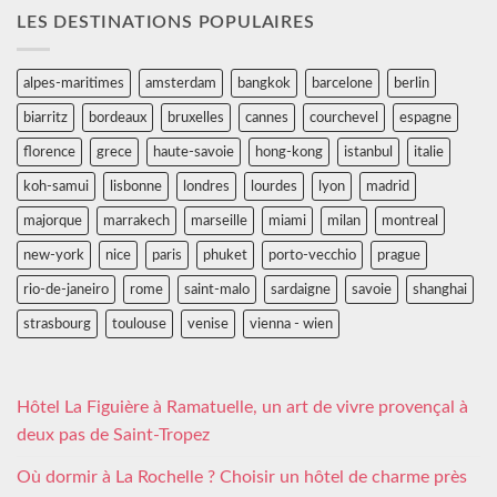
LES DESTINATIONS POPULAIRES
alpes-maritimes
amsterdam
bangkok
barcelone
berlin
biarritz
bordeaux
bruxelles
cannes
courchevel
espagne
florence
grece
haute-savoie
hong-kong
istanbul
italie
koh-samui
lisbonne
londres
lourdes
lyon
madrid
majorque
marrakech
marseille
miami
milan
montreal
new-york
nice
paris
phuket
porto-vecchio
prague
rio-de-janeiro
rome
saint-malo
sardaigne
savoie
shanghai
strasbourg
toulouse
venise
vienna - wien
Hôtel La Figuière à Ramatuelle, un art de vivre provençal à
deux pas de Saint-Tropez
Où dormir à La Rochelle ? Choisir un hôtel de charme près