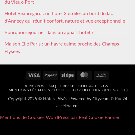
du Vieux-Port
Hôtel Beauregard : un hôtel 3 étoiles au bord du lac
d’Annecy qui réunit confort, nature et vue exceptionnelle
Pourquoi séjourner dans un appart hôtel ?
Maison Elle Paris : un havre calme proche des Champs-
Élysées
Visa
PayPal
Stripe
MasterCard
Cash
On
A PROPOS
FAQ
PRESSE
CONTACT
CGV
Delivery
MENTIONS LÉGALES & COOKIES
FOR HOTELIERS (IN ENGLISH)
Copyright 2025 © Hôtels Privés. Powered by
Cityzeum
&
Rue24
accélérateur
Mentions de Cookies WordPress par Real Cookie Banner