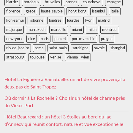
biarritz
bordeaux
bruxelles
cannes
courchevel
espagne
florence
grece
haute-savoie
hong-kong
istanbul
italie
koh-samui
lisbonne
londres
lourdes
lyon
madrid
majorque
marrakech
marseille
miami
milan
montreal
new-york
nice
paris
phuket
porto-vecchio
prague
rio-de-janeiro
rome
saint-malo
sardaigne
savoie
shanghai
strasbourg
toulouse
venise
vienna - wien
Hôtel La Figuière à Ramatuelle, un art de vivre provençal à
deux pas de Saint-Tropez
Où dormir à La Rochelle ? Choisir un hôtel de charme près
du Vieux-Port
Hôtel Beauregard : un hôtel 3 étoiles au bord du lac
d’Annecy qui réunit confort, nature et vue exceptionnelle