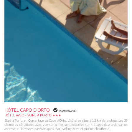
HÔTEL CAPO D’ORTO
(
PREMIUM
EXPIRÉ)
HÔTEL AVEC PISCINE À PORTO ★★★
Situé à Porto, en Corse, face au Capo d'Orto. L'hôtel se situe à 1,2 km de la plage. Les 39
chambres climatisées avec vue sur la mer sont réparties sur 4 étages desservis par un
ascenseur. Terrasses panoramiques, Bar, parking privé et piscine chauffée à...