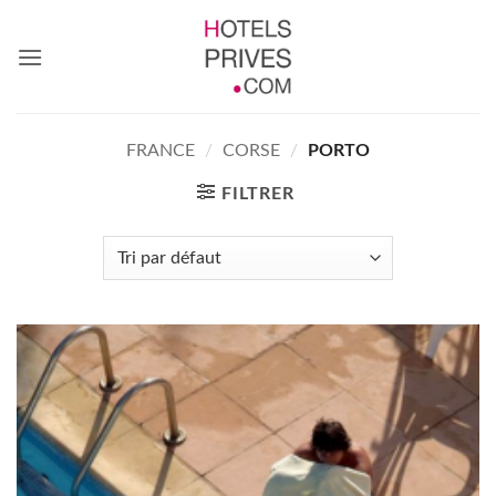
Passer
au
contenu
FRANCE
/
CORSE
/
PORTO
FILTRER