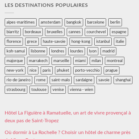
LES DESTINATIONS POPULAIRES
alpes-maritimes
amsterdam
bangkok
barcelone
berlin
biarritz
bordeaux
bruxelles
cannes
courchevel
espagne
florence
grece
haute-savoie
hong-kong
istanbul
italie
koh-samui
lisbonne
londres
lourdes
lyon
madrid
majorque
marrakech
marseille
miami
milan
montreal
new-york
nice
paris
phuket
porto-vecchio
prague
rio-de-janeiro
rome
saint-malo
sardaigne
savoie
shanghai
strasbourg
toulouse
venise
vienna - wien
Hôtel La Figuière à Ramatuelle, un art de vivre provençal à
deux pas de Saint-Tropez
Où dormir à La Rochelle ? Choisir un hôtel de charme près