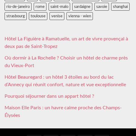
rio-de-janeiro
rome
saint-malo
sardaigne
savoie
shanghai
strasbourg
toulouse
venise
vienna - wien
Hôtel La Figuière à Ramatuelle, un art de vivre provençal à
deux pas de Saint-Tropez
Où dormir à La Rochelle ? Choisir un hôtel de charme près
du Vieux-Port
Hôtel Beauregard : un hôtel 3 étoiles au bord du lac
d’Annecy qui réunit confort, nature et vue exceptionnelle
Pourquoi séjourner dans un appart hôtel ?
Maison Elle Paris : un havre calme proche des Champs-
Élysées