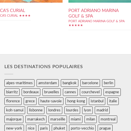
CA’S CURIAL
PORT ADRIANO MARINA
GOLF & SPA
CA'S CURIAL ★★★★
PORT ADRIANO MARINA GOLF & SPA
★★★★★
LES DESTINATIONS POPULAIRES
alpes-maritimes
amsterdam
bangkok
barcelone
berlin
biarritz
bordeaux
bruxelles
cannes
courchevel
espagne
florence
grece
haute-savoie
hong-kong
istanbul
italie
koh-samui
lisbonne
londres
lourdes
lyon
madrid
majorque
marrakech
marseille
miami
milan
montreal
new-york
nice
paris
phuket
porto-vecchio
prague