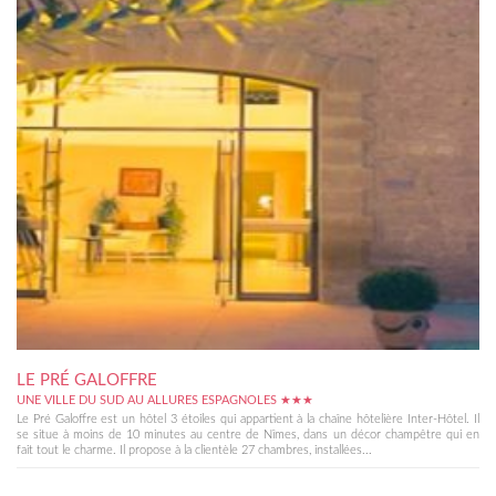
LE PRÉ GALOFFRE
UNE VILLE DU SUD AU ALLURES ESPAGNOLES ★★★
Le Pré Galoffre est un hôtel 3 étoiles qui appartient à la chaîne hôtelière Inter-Hôtel. Il
se situe à moins de 10 minutes au centre de Nîmes, dans un décor champêtre qui en
fait tout le charme. Il propose à la clientèle 27 chambres, installées...