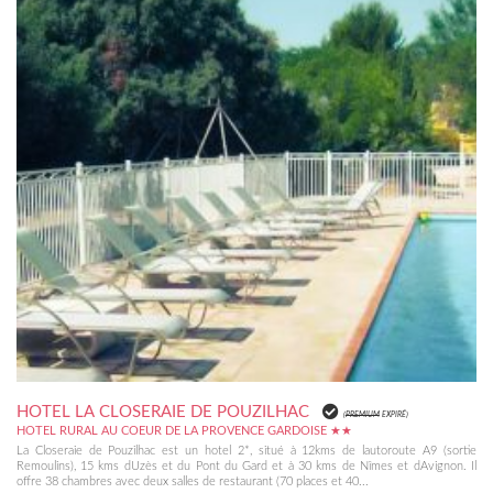
HOTEL LA CLOSERAIE DE POUZILHAC
(
PREMIUM
EXPIRÉ)
HOTEL RURAL AU COEUR DE LA PROVENCE GARDOISE ★★
La Closeraie de Pouzilhac est un hotel 2*, situé à 12kms de lautoroute A9 (sortie
Remoulins), 15 kms dUzès et du Pont du Gard et à 30 kms de Nîmes et dAvignon. Il
offre 38 chambres avec deux salles de restaurant (70 places et 40...