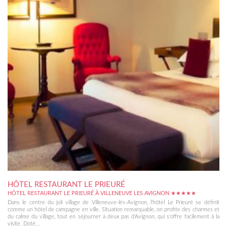
HÔTEL RESTAURANT LE PRIEURÉ
HÔTEL RESTAURANT LE PRIEURÉ À VILLENEUVE LES AVIGNON ★★★★★
Dans le centre du joli village de Villeneuve-lès-Avignon, l'hôtel Le Prieuré se définit
comme un hôtel de campagne en ville. Situation remarquable, on profite des charmes et
du calme du village, tout en séjourner à deux pas d'Avignon, qui s'offre facilement à la
visite. Doté...