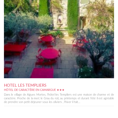
HOTEL LES TEMPLIERS
HÔTEL DE CARACTÈRE EN CAMARGUE ★★★
Dans le village de Aigues Mortes, l'hôtel les Templiers est une maison de charme et de
caractère. Proche de la mer( le Grau du roi), au printemps et durant l'été il est agréable
de prendre son petit déjeuner sous les oliviers , l'hiver il fait...