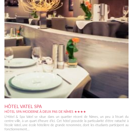
HÔTEL VATEL SPA
HÔTEL SPA MODERNE À DEUX PAS DE NÎMES ★★★★
L'Hôtel & Spa Vatel se situe dans un quartier récent de Nîmes, un peu à l'écart du
centre-ville, à un quart d'heure d'ici. Cet hôtel possède la particularité d'être rattaché à
l'école Vatel, une école hôtelière de grande renommée, dont les étudiants participent au
fonctionnement...