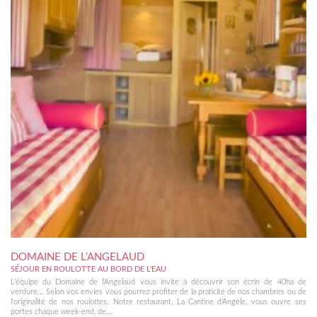
DOMAINE DE L’ANGELAUD
SÉJOUR EN ROULOTTE AU BORD DE L'EAU
L'équipe du Domaine de l'Angelaud vous invite à découvrir son écrin de 40ha de
verdure... Selon vos envies vous pourrez profiter de la praticité de nos chambres ou de
l'originalité de nos roulottes. Notre restaurant, La Cantine d'Angèle, vous ouvre ses
portes chaque week-end, de...