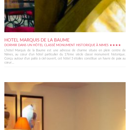
HOTEL MARQUIS DE LA BAUME
DORMIR DANS UN HÔTEL CLASSÉ MONUMENT HISTORIQUE À NIMES ★★★★
L'hôtel Marquis de la Baume est une adresse de charme située en plein centre de
Nîmes, au cœur d’un hôtel particulier du 17ème siècle classé monument historique.
Conçu autour d'un patio à ciel ouvert, cet hôtel 3 étoiles constitue un havre de paix au
cœur...