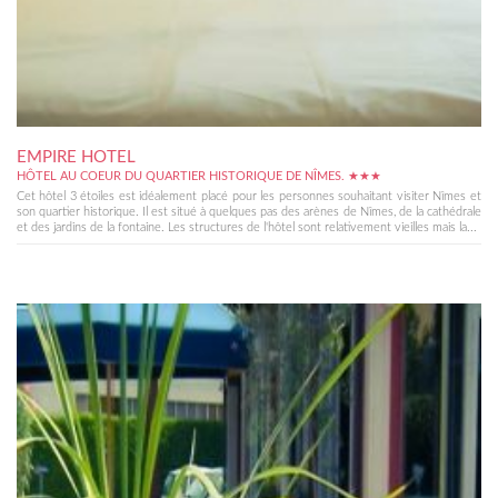
EMPIRE HOTEL
HÔTEL AU COEUR DU QUARTIER HISTORIQUE DE NÎMES. ★★★
Cet hôtel 3 étoiles est idéalement placé pour les personnes souhaitant visiter Nîmes et
son quartier historique. Il est situé à quelques pas des arènes de Nîmes, de la cathédrale
et des jardins de la fontaine. Les structures de l'hôtel sont relativement vieilles mais la...