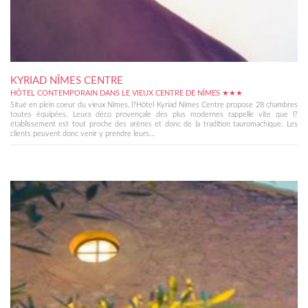
KYRIAD NÎMES CENTRE
HÔTEL CONTEMPORAIN DANS LE VIEUX CENTRE DE NÎMES ★★★
Situé en plein coeur du vieux Nîmes, l?Hôtel Kyriad Nîmes Centre propose 28 chambres
toutes équipées. Leura déco provençale des plus modernes rappelle vite que l?
établissement est tout proche des arènes et donc de la tradition tauromachique. Les
clients peuvent donc venir y prendre leurs...