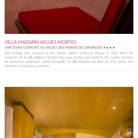
VILLA MAZARIN AIGUES MORTES
UNE ÉTAPE CONFORT AU MILIEU DES MARAIS DE CAMARGUE ★★★★
Des étangs, des roseaux et des marais salants s'élèvent depuis le XIIIe siècle les
remparts de la ville d'Aigues-Mortes (les eaux mortes) qui abritent des ruelles bordées
de demeures anciennes, parmi lesquelles la Villa Mazarin qui date du XVe siècle. Ses
fenêtres à meneaux s'ouvrent...