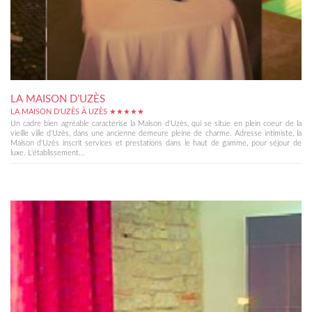
LA MAISON D’UZÈS
LA MAISON D'UZÈS À UZÈS ★★★★★
Un cadre bien agréable caractérise la Maison d'Uzès, qui se situe en plein coeur de la
vieille ville d'Uzès, dans une ancienne demeure pleine de charme. Adresse intimiste, la
Maison d'Uzès inscrit services et prestations dans le haut de gamme, pour séjour de
luxe. L'établissement...