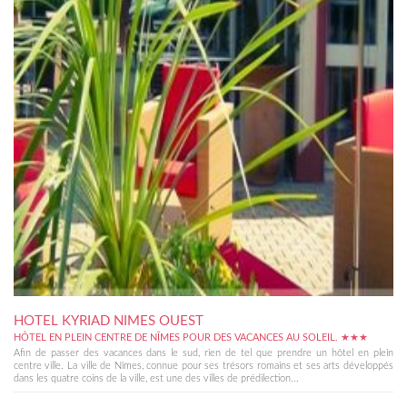
HOTEL KYRIAD NIMES OUEST
HÔTEL EN PLEIN CENTRE DE NÎMES POUR DES VACANCES AU SOLEIL. ★★★
Afin de passer des vacances dans le sud, rien de tel que prendre un hôtel en plein
centre ville. La ville de Nîmes, connue pour ses trésors romains et ses arts développés
dans les quatre coins de la ville, est une des villes de prédilection...