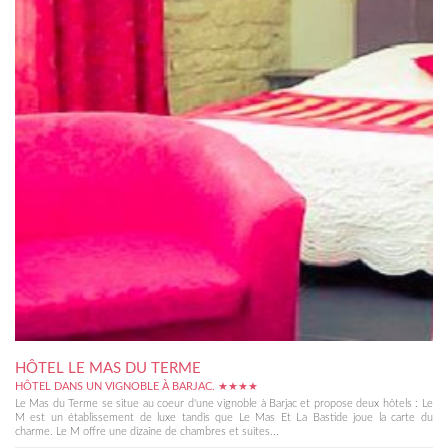
HÔTEL LE MAS DU TERME
HÔTEL DANS UN VIGNOBLE À BARJAC. ★★★★
Le Mas du Terme se situe au coeur d'une vignoble à Barjac et propose deux hôtels : Le
M est un établissement de luxe tandis que Le Mas Et La Bastide joue la carte du
charme. Le M offre une dizaine de chambres et suites...