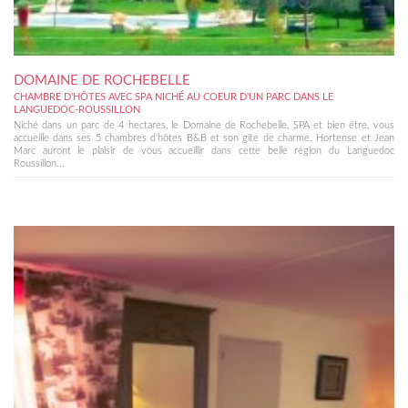
DOMAINE DE ROCHEBELLE
CHAMBRE D'HÔTES AVEC SPA NICHÉ AU COEUR D'UN PARC DANS LE
LANGUEDOC-ROUSSILLON
Niché dans un parc de 4 hectares, le Domaine de Rochebelle, SPA et bien être, vous
accueille dans ses 5 chambres d'hôtes B&B et son gîte de charme. Hortense et Jean
Marc auront le plaisir de vous accueillir dans cette belle région du Languedoc
Roussillon...