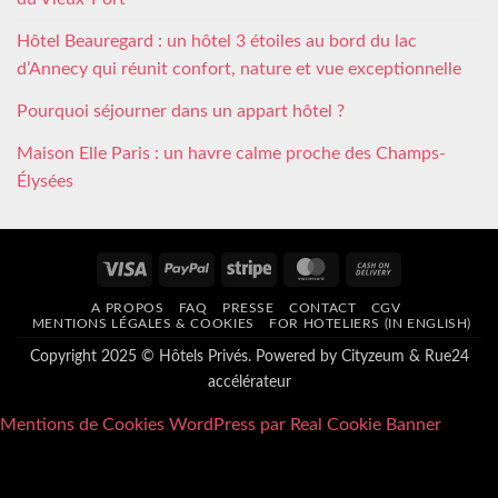
Hôtel Beauregard : un hôtel 3 étoiles au bord du lac
d’Annecy qui réunit confort, nature et vue exceptionnelle
Pourquoi séjourner dans un appart hôtel ?
Maison Elle Paris : un havre calme proche des Champs-
Élysées
Visa
PayPal
Stripe
MasterCard
Cash
On
A PROPOS
FAQ
PRESSE
CONTACT
CGV
Delivery
MENTIONS LÉGALES & COOKIES
FOR HOTELIERS (IN ENGLISH)
Copyright 2025 © Hôtels Privés. Powered by
Cityzeum
&
Rue24
accélérateur
Mentions de Cookies WordPress par Real Cookie Banner