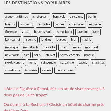
LES DESTINATIONS POPULAIRES
alpes-maritimes
amsterdam
bangkok
barcelone
berlin
biarritz
bordeaux
bruxelles
cannes
courchevel
espagne
florence
grece
haute-savoie
hong-kong
istanbul
italie
koh-samui
lisbonne
londres
lourdes
lyon
madrid
majorque
marrakech
marseille
miami
milan
montreal
new-york
nice
paris
phuket
porto-vecchio
prague
rio-de-janeiro
rome
saint-malo
sardaigne
savoie
shanghai
strasbourg
toulouse
venise
vienna - wien
Hôtel La Figuière à Ramatuelle, un art de vivre provençal à
deux pas de Saint-Tropez
Où dormir à La Rochelle ? Choisir un hôtel de charme près
du Vieux-Port