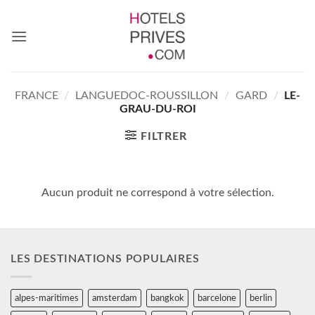
Passer
au
contenu
FRANCE
/
LANGUEDOC-ROUSSILLON
/
GARD
/
LE-
GRAU-DU-ROI
FILTRER
Aucun produit ne correspond à votre sélection.
LES DESTINATIONS POPULAIRES
alpes-maritimes
amsterdam
bangkok
barcelone
berlin