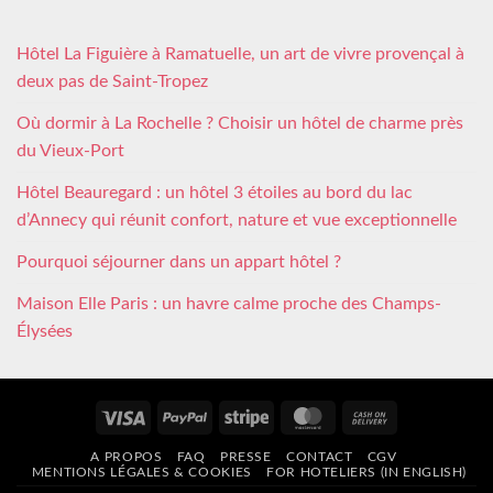
Hôtel La Figuière à Ramatuelle, un art de vivre provençal à
deux pas de Saint-Tropez
Où dormir à La Rochelle ? Choisir un hôtel de charme près
du Vieux-Port
Hôtel Beauregard : un hôtel 3 étoiles au bord du lac
d’Annecy qui réunit confort, nature et vue exceptionnelle
Pourquoi séjourner dans un appart hôtel ?
Maison Elle Paris : un havre calme proche des Champs-
Élysées
Visa
PayPal
Stripe
MasterCard
Cash
On
A PROPOS
FAQ
PRESSE
CONTACT
CGV
Delivery
MENTIONS LÉGALES & COOKIES
FOR HOTELIERS (IN ENGLISH)