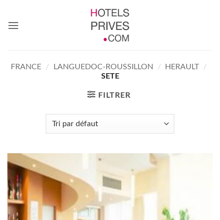
Passer
au
contenu
FRANCE
/
LANGUEDOC-ROUSSILLON
/
HERAULT
/
SETE
FILTRER