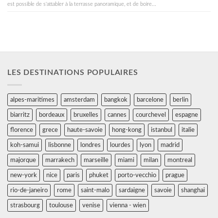
est possible de s'attabler à la terrasse panoramique, et de boire...
LES DESTINATIONS POPULAIRES
alpes-maritimes
amsterdam
bangkok
barcelone
berlin
biarritz
bordeaux
bruxelles
cannes
courchevel
espagne
florence
grece
haute-savoie
hong-kong
istanbul
italie
koh-samui
lisbonne
londres
lourdes
lyon
madrid
majorque
marrakech
marseille
miami
milan
montreal
new-york
nice
paris
phuket
porto-vecchio
prague
rio-de-janeiro
rome
saint-malo
sardaigne
savoie
shanghai
strasbourg
toulouse
venise
vienna - wien