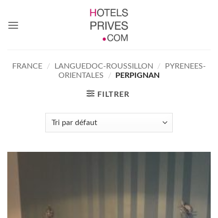
Passer
au
contenu
FRANCE
/
LANGUEDOC-ROUSSILLON
/
PYRENEES-
ORIENTALES
/
PERPIGNAN
FILTRER