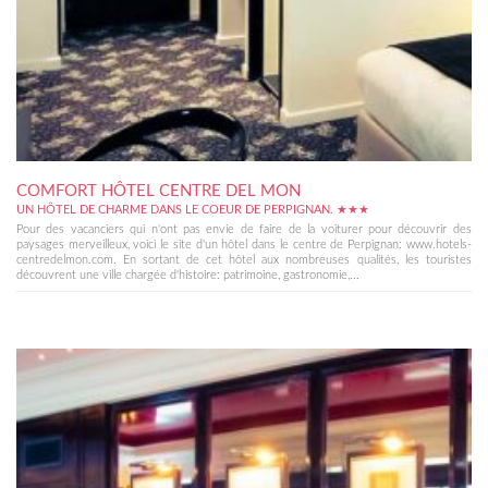
COMFORT HÔTEL CENTRE DEL MON
UN HÔTEL DE CHARME DANS LE COEUR DE PERPIGNAN. ★★★
Pour des vacanciers qui n'ont pas envie de faire de la voiturer pour découvrir des
paysages merveilleux, voici le site d'un hôtel dans le centre de Perpignan: www.hotels-
centredelmon.com. En sortant de cet hôtel aux nombreuses qualités, les touristes
découvrent une ville chargée d'histoire: patrimoine, gastronomie,...