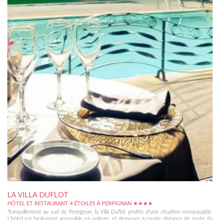
LA VILLA DUFLOT
HÔTEL ET RESTAURANT 4 ÉTOILES À PERPIGNAN ★★★★
Tranquillement au sud de Perpignan, la Villa Duflot profite d'une situation remarquable.
L'hôtel est facilement accessible en voiture, et demeure à courte distance de route du