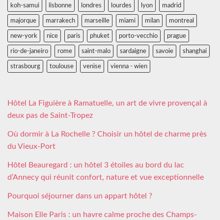
koh-samui
lisbonne
londres
lourdes
lyon
madrid
majorque
marrakech
marseille
miami
milan
montreal
new-york
nice
paris
phuket
porto-vecchio
prague
rio-de-janeiro
rome
saint-malo
sardaigne
savoie
shanghai
strasbourg
toulouse
venise
vienna - wien
Hôtel La Figuière à Ramatuelle, un art de vivre provençal à
deux pas de Saint-Tropez
Où dormir à La Rochelle ? Choisir un hôtel de charme près
du Vieux-Port
Hôtel Beauregard : un hôtel 3 étoiles au bord du lac
d’Annecy qui réunit confort, nature et vue exceptionnelle
Pourquoi séjourner dans un appart hôtel ?
Maison Elle Paris : un havre calme proche des Champs-