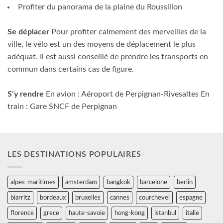
Profiter du panorama de la plaine du Roussillon
Se déplacer
Pour profiter calmement des merveilles de la
ville, le vélo est un des moyens de déplacement le plus
adéquat. Il est aussi conseillé de prendre les transports en
commun dans certains cas de figure.
S’y rendre
En avion : Aéroport de Perpignan-Rivesaltes En
train : Gare SNCF de Perpignan
LES DESTINATIONS POPULAIRES
alpes-maritimes
amsterdam
bangkok
barcelone
berlin
biarritz
bordeaux
bruxelles
cannes
courchevel
espagne
florence
grece
haute-savoie
hong-kong
istanbul
italie