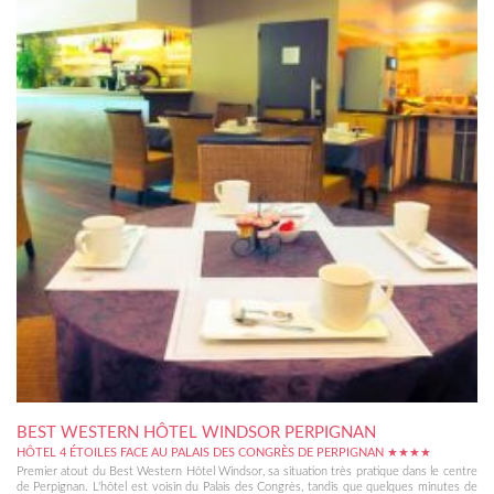
BEST WESTERN HÔTEL WINDSOR PERPIGNAN
HÔTEL 4 ÉTOILES FACE AU PALAIS DES CONGRÈS DE PERPIGNAN ★★★★
Premier atout du Best Western Hôtel Windsor, sa situation très pratique dans le centre
de Perpignan. L'hôtel est voisin du Palais des Congrès, tandis que quelques minutes de