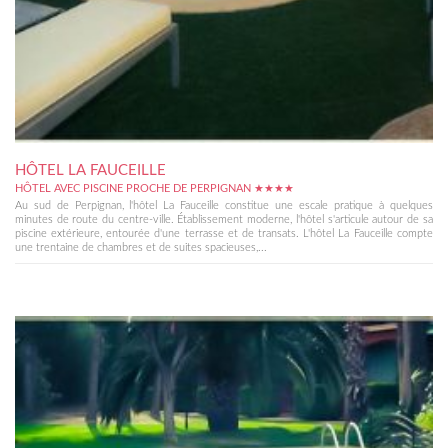
HÔTEL LA FAUCEILLE
HÔTEL AVEC PISCINE PROCHE DE PERPIGNAN ★★★★
Au sud de Perpignan, l'hôtel La Fauceille constitue une escale pratique à quelques
minutes de route du centre-ville. Établissement moderne, l'hôtel s'articule autour de sa
piscine extérieure, entourée d'une terrasse et de transats. L'hôtel La Fauceille compte
une trentaine de chambres et de suites spacieuses,...