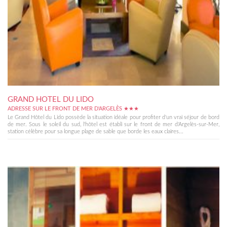
GRAND HOTEL DU LIDO
ADRESSE SUR LE FRONT DE MER D'ARGELÈS ★★★
Le Grand Hôtel du Lido possède la situation idéale pour profiter d'un vrai séjour de bord
de mer. Sous le soleil du sud, l'hôtel est établi sur le front de mer d'Argelès-sur-Mer,
station célèbre pour sa longue plage de sable que borde les eaux claires...