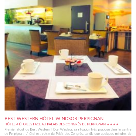
BEST WESTERN HÔTEL WINDSOR PERPIGNAN
HÔTEL 4 ÉTOILES FACE AU PALAIS DES CONGRÈS DE PERPIGNAN ★★★★
Premier atout du Best Western Hôtel Windsor, sa situation très pratique dans le centre
de Perpignan. L'hôtel est voisin du Palais des Congrès, tandis que quelques minutes de