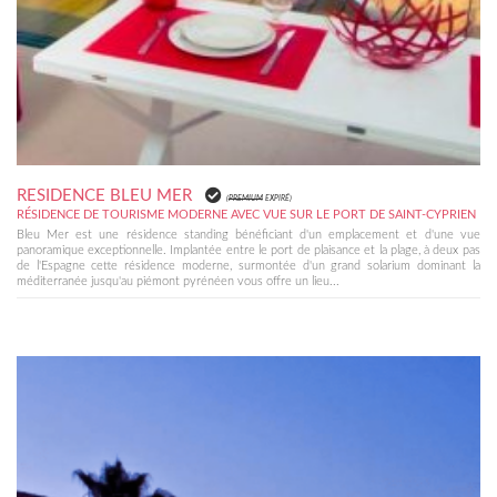
RESIDENCE BLEU MER
(
PREMIUM
EXPIRÉ)
RÉSIDENCE DE TOURISME MODERNE AVEC VUE SUR LE PORT DE SAINT-CYPRIEN
Bleu Mer est une résidence standing bénéficiant d'un emplacement et d'une vue
panoramique exceptionnelle. Implantée entre le port de plaisance et la plage, à deux pas
de l'Espagne cette résidence moderne, surmontée d'un grand solarium dominant la
méditerranée jusqu'au piémont pyrénéen vous offre un lieu...