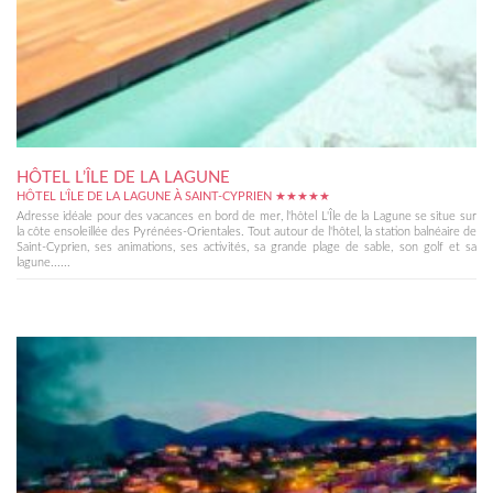
HÔTEL L’ÎLE DE LA LAGUNE
HÔTEL L'ÎLE DE LA LAGUNE À SAINT-CYPRIEN ★★★★★
Adresse idéale pour des vacances en bord de mer, l'hôtel L'Île de la Lagune se situe sur
la côte ensoleillée des Pyrénées-Orientales. Tout autour de l'hôtel, la station balnéaire de
Saint-Cyprien, ses animations, ses activités, sa grande plage de sable, son golf et sa
lagune......