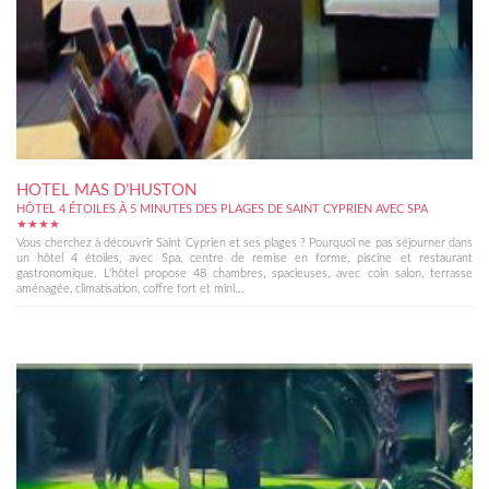
HOTEL MAS D’HUSTON
HÔTEL 4 ÉTOILES À 5 MINUTES DES PLAGES DE SAINT CYPRIEN AVEC SPA
★★★★
Vous cherchez à découvrir Saint Cyprien et ses plages ? Pourquoi ne pas séjourner dans
un hôtel 4 étoiles, avec Spa, centre de remise en forme, piscine et restaurant
gastronomique. L'hôtel propose 48 chambres, spacieuses, avec coin salon, terrasse
aménagée, climatisation, coffre fort et mini...