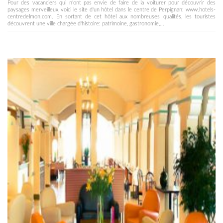
Pour des vacanciers qui n'ont pas envie de faire de la voiturer pour découvrir des
paysages merveilleux, voici le site d'un hôtel dans le centre de Perpignan: www.hotels-
centredelmon.com. En sortant de cet hôtel aux nombreuses qualités, les touristes
découvrent une ville chargée d'histoire: patrimoine, gastronomie,...