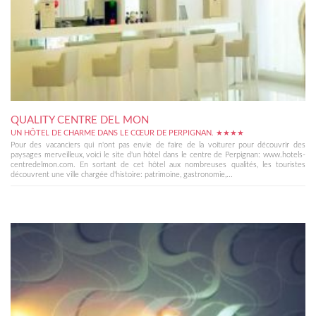
QUALITY CENTRE DEL MON
UN HÔTEL DE CHARME DANS LE CŒUR DE PERPIGNAN. ★★★★
Pour des vacanciers qui n'ont pas envie de faire de la voiturer pour découvrir des
paysages merveilleux, voici le site d'un hôtel dans le centre de Perpignan: www.hotels-
centredelmon.com. En sortant de cet hôtel aux nombreuses qualités, les touristes
découvrent une ville chargée d'histoire: patrimoine, gastronomie,...