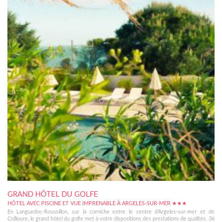
GRAND HÔTEL DU GOLFE
HÔTEL AVEC PISCINE ET VUE IMPRENABLE À ARGELES-SUR-MER ★★★
En Languedoc-Roussillon, sur la corniche entre le centre d'Argeles-sur-mer et de
Collioure, le grand hôtel du golfe met à votre dispositions des prestations de qualités. 36