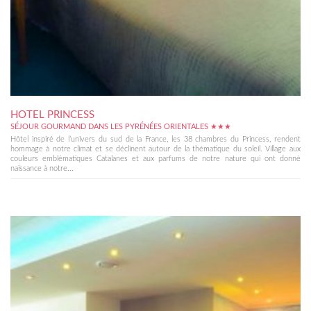
HOTEL PRINCESS
SÉJOUR GOURMAND DANS LES PYRÉNÉES ORIENTALES ★★★
Hôtel inspiré de l’univers du sud de la France, les 38 chambres du Princess, rendent
hommage à notre climat et se déclinent autour de la thématique du soleil. Village aux
couleurs emblématiques Catalanes et aux parfums de notre nature qui ont donné
naissance à notre...