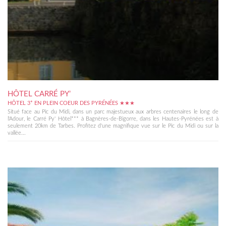
HÔTEL CARRÉ PY’
HÔTEL 3* EN PLEIN COEUR DES PYRÉNÉES ★★★
Situé face au Pic du Midi, dans un parc majestueux aux arbres centenaires le long de
l'Adour, le Carré Py' Hôtel*** à Bagnères-de-Bigorre, dans les Hautes-Pyrénées est à
seulement 20km de Tarbes. Profitez d'une magnifique vue sur le Pic du Midi ou sur la
vallée...