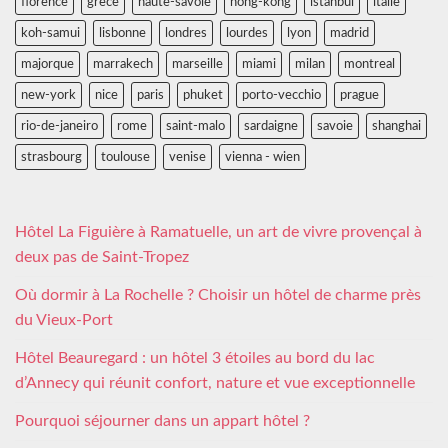
florence
grece
haute-savoie
hong-kong
istanbul
italie
koh-samui
lisbonne
londres
lourdes
lyon
madrid
majorque
marrakech
marseille
miami
milan
montreal
new-york
nice
paris
phuket
porto-vecchio
prague
rio-de-janeiro
rome
saint-malo
sardaigne
savoie
shanghai
strasbourg
toulouse
venise
vienna - wien
Hôtel La Figuière à Ramatuelle, un art de vivre provençal à
deux pas de Saint-Tropez
Où dormir à La Rochelle ? Choisir un hôtel de charme près
du Vieux-Port
Hôtel Beauregard : un hôtel 3 étoiles au bord du lac
d’Annecy qui réunit confort, nature et vue exceptionnelle
Pourquoi séjourner dans un appart hôtel ?