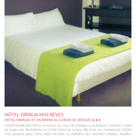
HÔTEL FAMILIA NOS RÊVES
HÔTEL FAMILIAL ET MODERNE AU COEUR DE LIMOGES ★★★
L'Hôtel Familia-Nos-Rêves se trouve au cœur de Limoges, à seulement 2 minutes à pied
de la gare des Bénédictins et à 5min à pied du centre-ville et de ses commerces. L'hôtel
vous propose pour votre séjour de loisir ou d'affaires des chambres simples, doubles,