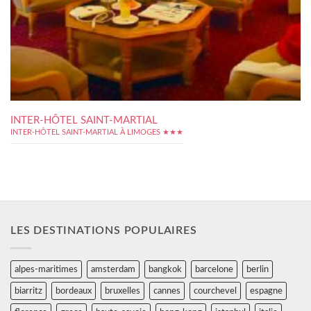
INTER-HÔTEL SAINT-MARTIAL
INTER-HÔTEL SAINT-MARTIAL À LIMOGES ★★★
LES DESTINATIONS POPULAIRES
alpes-maritimes
amsterdam
bangkok
barcelone
berlin
biarritz
bordeaux
bruxelles
cannes
courchevel
espagne