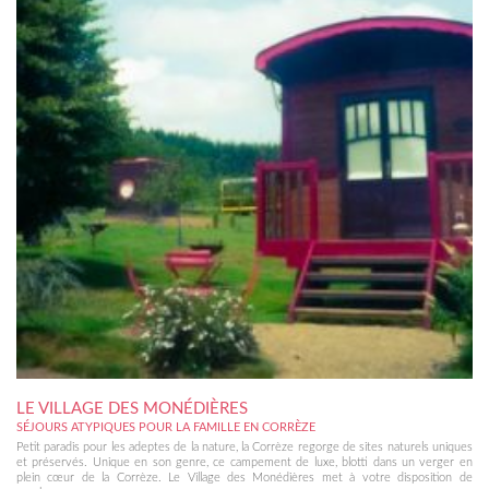
LE VILLAGE DES MONÉDIÈRES
SÉJOURS ATYPIQUES POUR LA FAMILLE EN CORRÈZE
Petit paradis pour les adeptes de la nature, la Corrèze regorge de sites naturels uniques
et préservés. Unique en son genre, ce campement de luxe, blotti dans un verger en
plein cœur de la Corrèze. Le Village des Monédières met à votre disposition de