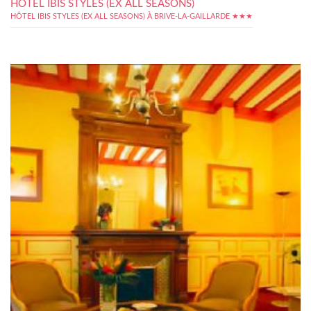
HÔTEL IBIS STYLES (EX ALL SEASONS)
HÔTEL IBIS STYLES (EX ALL SEASONS) À BRIVE-LA-GAILLARDE ★★★