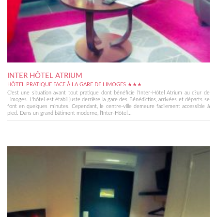
INTER HÔTEL ATRIUM
HÔTEL PRATIQUE FACE À LA GARE DE LIMOGES ★★★
C'est une situation avant tout pratique dont bénéficie l'Inter-Hôtel Atrium au c?ur de
Limoges. L'hôtel est établi juste derrière la gare des Bénédictins, arrivées et départs se
font en quelques minutes. Cependant, le centre-ville demeure facilement accessible à
pied. Dans un grand bâtiment moderne, l'Inter-Hôtel...