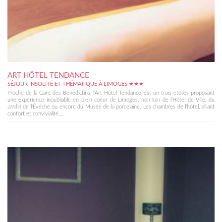
ART HÔTEL TENDANCE
SÉJOUR INSOLITE ET THÉMATIQUE À LIMOGES ★★★
Proche de la Gare des Bénédictins, l'Art Hôtel Tendance est un trois-étoiles proposant
une expérience inoubliable en plein coeur de Limoges, non loin de l'Hôtel de Ville, du
Jardin de l'Évêché ou encore du Musée de la porcelaine. Les chambres de l'hôtel, alliant
confort et convivialité,...