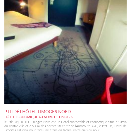
PTITDÉJ HÔTEL LIMOGES NORD
HÔTEL ÉCONOMIQUE AU NORD DE LIMOGES
le P'tit Dej-HOTEL Limoges Nord est un Hôtel confortable et économique situé à 10min
du centre ville et à 500m des sorties 28 et 29 de l'Autoroute A20, le P'tit Dej-Hotel de
Limoges est idéal pour faire une étape en famille, entre amis ou pour...