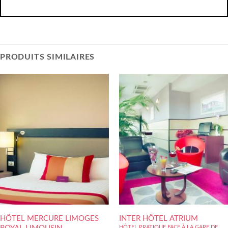
PRODUITS SIMILAIRES
HÔTEL MERCURE LIMOGES
INTER HÔTEL ATRIUM
HÔTEL PRATIQUE FACE À LA GARE DE