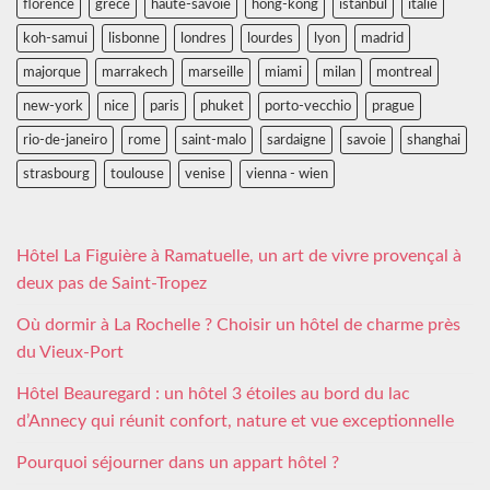
florence
grece
haute-savoie
hong-kong
istanbul
italie
koh-samui
lisbonne
londres
lourdes
lyon
madrid
majorque
marrakech
marseille
miami
milan
montreal
new-york
nice
paris
phuket
porto-vecchio
prague
rio-de-janeiro
rome
saint-malo
sardaigne
savoie
shanghai
strasbourg
toulouse
venise
vienna - wien
Hôtel La Figuière à Ramatuelle, un art de vivre provençal à
deux pas de Saint-Tropez
Où dormir à La Rochelle ? Choisir un hôtel de charme près
du Vieux-Port
Hôtel Beauregard : un hôtel 3 étoiles au bord du lac
d’Annecy qui réunit confort, nature et vue exceptionnelle
Pourquoi séjourner dans un appart hôtel ?