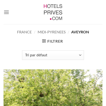
Passer
au
contenu
FRANCE
/
MIDI-PYRENEES
/
AVEYRON
FILTRER