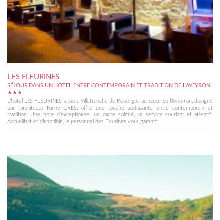
LES FLEURINES
SÉJOUR DANS UN HÔTEL ENTRE CONTEMPORAIN ET TRADITION DE L'AVEYRON
★★★
L’hôtel LES FLEURINES situé à Villefranche de Rouergue au cœur de l’Aveyron, designé
par l’architecte Fanny GRES, offre une touche séduisante entre contemporain et
tradition. Une note d’exceptionnel, un cadre soigné, un service souriant et attentif.
Accueillant et disponible, le personnel des Fleurines vous garantit...