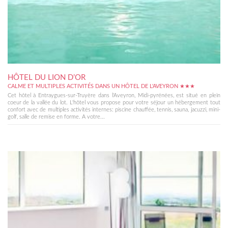
HÔTEL DU LION D’OR
CALME ET MULTIPLES ACTIVITÉS DANS UN HÔTEL DE L'AVEYRON ★★★
Cet hôtel à Entraygues-sur-Truyère dans l'Aveyron, Midi-pyrénées, est situé en plein
coeur de la vallée du lot. L'hôtel vous propose pour votre séjour un hébergement tout
confort avec de multiples activités internes: piscine chauffée, tennis, sauna, jacuzzi, mini-
golf, salle de remise en forme. A votre...