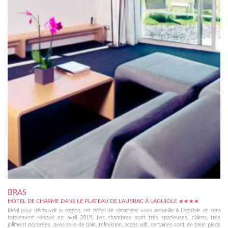
BRAS
HÔTEL DE CHARME DANS LE PLATEAU DE L'AUBRAC À LAGUIOLE ★★★★
Idéal pour découvrir la région, cet hôtel de caractère vous accueille à Laguiole et sera
totalement rénové en avril 2015. Les chambres sont très spacieuses, claires, très
joliment décorées, avec salle de bain, télévision, accès wifi, certaines sont de plein pieds