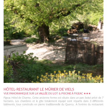
HÔTEL-RESTAURANT LE MÛRIER DE VIELS
VUE PANORAMIQUE SUR LA VALLÉE DU LOT & PISCINE À FIGEAC ★★★
Figeac Hôtel de Charme. Cette ancienne ferme est située dans un parc boisé privé de 7
hectares. Les chambres et le gîte totalement équipé sont répartis dans 3 différents
bâtiments, tous construits en pierre traditionnelle du Quercy. A l’entrée du restaurant