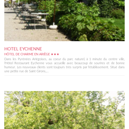
HOTEL EYCHENNE
HÔTEL DE CHARME EN ARIÈGE ★★★
Dans les Pyrénées Ariégoises, au coeur du parc naturel, à 1 minute du centre ville,
l'Hôtel Restaurant Eychenne vous accueille avec beaucoup de sourires et de bonne
humeur. Les nouveaux clients sont toujours très surpris par l'établissement. Situé dans
une petite rue de Saint Girons,...