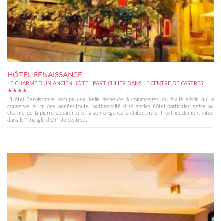
HÔTEL RENAISSANCE
LE CHARME D'UN ANCIEN HÔTEL PARTICULIER DANS LE CENTRE DE CASTRES
★★★★
L'Hôtel Renaissance occupe une belle demeure à colombages du XVIIè siècle qui a
conservé, au fil des années,toute l'authenticité d'un ancien hôtel particulier grâce au
charme de la pierre apparente et à son élégance architecturale. Il est idéalement situé
dans le "Triangle d'Or" du centre...