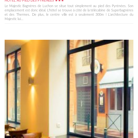
HÔTEL AU PIED DES PYRÉNÉES ★★★
Le Majestic Bagnères de Luchon se situe tout simplement au pied des Pyrénées. Son
emplacement est donc idéal. L'hôtel se trouve à côté de la télécabine de Superbagnères
et des Thermes. De plus, le centre ville est à seulement 300m ! L'architecture du
Majestic lui...