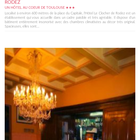
RODEZ
UN HÔTEL AU COEUR DE TOULOUSE ★★★
Localisé à environ 600 mètres de la place du Capitale, l'Hôtel Le Clocher de Rodez est un
établissement qui vous accueille dans un cadre paisible et très agréable. Il dispose d'un
bâtiment entièrement insonorisé avec des chambres climatisées au décor très original.
Spacieuses, elles sont...