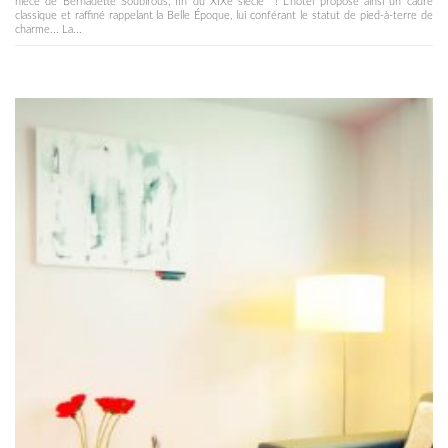
nièce de Bernadette Soubirous, fin du XIXe siècle ! L'hôtel propose ainsi un cadre
classique et raffiné rappelant la Belle Époque, lui conférant le statut de pied-à-terre de
charme... La...