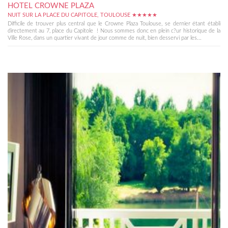
HOTEL CROWNE PLAZA
NUIT SUR LA PLACE DU CAPITOLE, TOULOUSE ★★★★★
Difficile de trouver plus central que le Crowne Plaza Toulouse, se dernier étant établi
directement au 7, place du Capitole ! Nous sommes donc en plein c?ur historique de la
Ville Rose, dans un quartier vivant de jour comme de nuit, bien desservi par les...