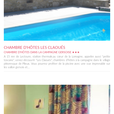
CHAMBRE D’HÔTES LES CLAOUÉS
CHAMBRE D'HÔTES DANS LA CAMPAGNE GERSOISE ★★★
A 15 mn de Lectoure, station thermale,au cœur de la Lomagne, appelée aussi "petite
toscane", venez découvrir "Les Claoués", chambres d'hôtes à la campagne dans le village
pittoresque de Plieux. Vous pourrez profiter de la piscine avec une vue imprenable sur
les vallon gersois et...