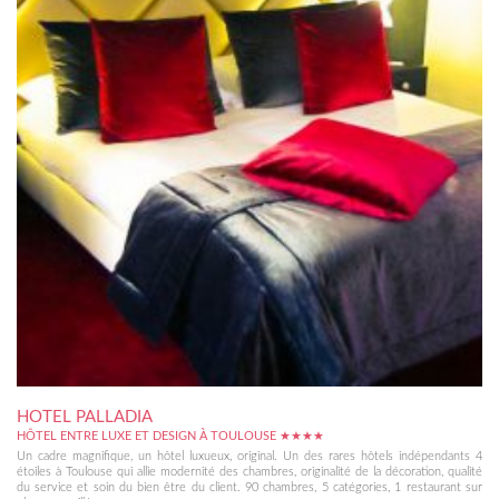
HOTEL PALLADIA
HÔTEL ENTRE LUXE ET DESIGN À TOULOUSE ★★★★
Un cadre magnifique, un hôtel luxueux, original. Un des rares hôtels indépendants 4
étoiles à Toulouse qui allie modernité des chambres, originalité de la décoration, qualité
du service et soin du bien être du client. 90 chambres, 5 catégories, 1 restaurant sur