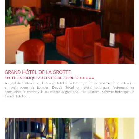
GRAND HÔTEL DE LA GROTTE
HÔTEL HISTORIQUE AU CENTRE DE LOURDES ★★★★★
Au pied du château fort, le Grand Hôtel de la Grotte profite de son excellente situation
en plein coeur de Lourdes. Depuis l'hôtel, on rejoint tout aussi facilement les
Sanctuaires, le centre-ville ou encore la gare SNCF de Lourdes. Adresse historique, le
Grand Hôtel de...