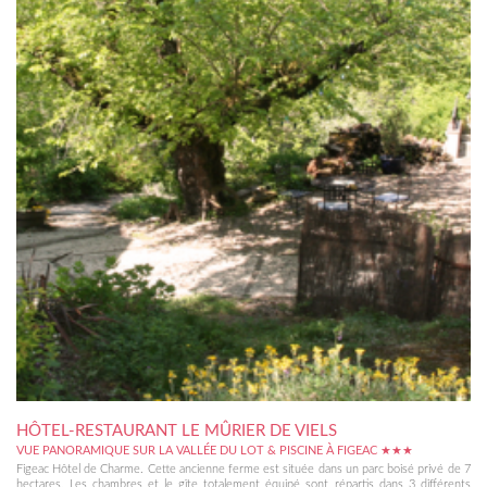
HÔTEL-RESTAURANT LE MÛRIER DE VIELS
VUE PANORAMIQUE SUR LA VALLÉE DU LOT & PISCINE À FIGEAC ★★★
Figeac Hôtel de Charme. Cette ancienne ferme est située dans un parc boisé privé de 7
hectares. Les chambres et le gîte totalement équipé sont répartis dans 3 différents