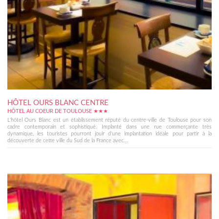
HÔTEL OURS BLANC CENTRE
HÔTEL AU COEUR DE TOULOUSE ★★★
L'hôtel Ours Blanc est un établissement réputé du centre-ville de Toulouse pour son
cadre contemporain et sophistiqué. Implanté dans une rue commerçante très
dynamique, les touristes pourront jouir d'une implantation idéale pour partir à la
découverte de cette ville du Sud de la France avec...