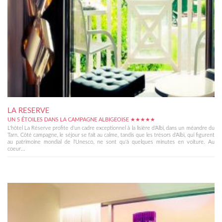
LA RESERVE
UN 5 ÉTOILES DANS LA CAMPAGNE ALBIGEOISE ★★★★★
L'hôtel La Réserve profite d'un cadre exceptionnel à la lisière d'Albi, dans un méandre du
Tarn. Côté campagne, le séjour se fait au calme, tandis que les trésors d'Albi, qui figurent
au patrimoine mondial de l'Unesco, ne sont qu'à quelques minutes en voiture. Au
coeur...