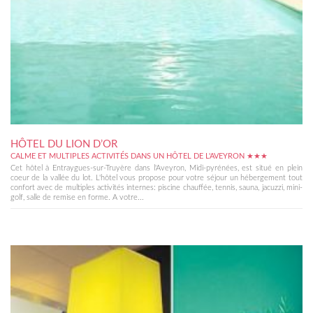
HÔTEL DU LION D’OR
CALME ET MULTIPLES ACTIVITÉS DANS UN HÔTEL DE L'AVEYRON ★★★
Cet hôtel à Entraygues-sur-Truyère dans l'Aveyron, Midi-pyrénées, est situé en plein
coeur de la vallée du lot. L'hôtel vous propose pour votre séjour un hébergement tout
confort avec de multiples activités internes: piscine chauffée, tennis, sauna, jacuzzi, mini-
golf, salle de remise en forme. A votre...