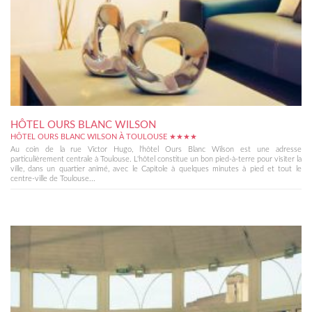
HÔTEL OURS BLANC WILSON
HÔTEL OURS BLANC WILSON À TOULOUSE ★★★★
Au coin de la rue Victor Hugo, l'hôtel Ours Blanc Wilson est une adresse
particulièrement centrale à Toulouse. L'hôtel constitue un bon pied-à-terre pour visiter la
ville, dans un quartier animé, avec le Capitole à quelques minutes à pied et tout le
centre-ville de Toulouse...