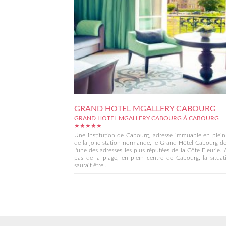
GRAND HOTEL MGALLERY CABOURG
GRAND HOTEL MGALLERY CABOURG À CABOURG
★★★★★
Une institution de Cabourg, adresse immuable en plein
de la jolie station normande, le Grand Hôtel Cabourg 
l'une des adresses les plus réputées de la Côte Fleurie.
pas de la plage, en plein centre de Cabourg, la situa
saurait être...