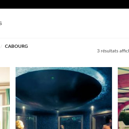
S
/
CABOURG
3 résultats affi