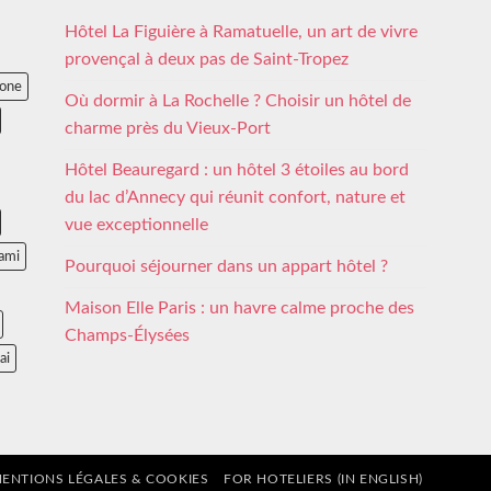
Hôtel La Figuière à Ramatuelle, un art de vivre
provençal à deux pas de Saint-Tropez
lone
Où dormir à La Rochelle ? Choisir un hôtel de
charme près du Vieux-Port
Hôtel Beauregard : un hôtel 3 étoiles au bord
du lac d’Annecy qui réunit confort, nature et
vue exceptionnelle
ami
Pourquoi séjourner dans un appart hôtel ?
Maison Elle Paris : un havre calme proche des
Champs-Élysées
ai
ENTIONS LÉGALES & COOKIES
FOR HOTELIERS (IN ENGLISH)