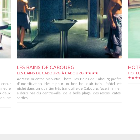
LES BAINS DE CABOURG
HOT
LES BAINS DE CABOURG À CABOURG ★★★★
HOTEL
★★★
Adresse orientée bien-être, l'hôtel Les Bains de Cabourg profite
 coeur
d'une situation idéale pour un bon bol d'air frais. L'hôtel est
demeure
niché dans un quartier très tranquille de Cabourg, face à la mer,
 A deux
à deux pas du centre-ville, de la belle plage, des restos, cafés,
tion ne
sorties,...