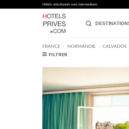
Passer
Hôtels sélectionnés sans intermédiaire
au
contenu
DESTINATION
FRANCE
/
NORMANDIE
/
CALVADOS
FILTRER