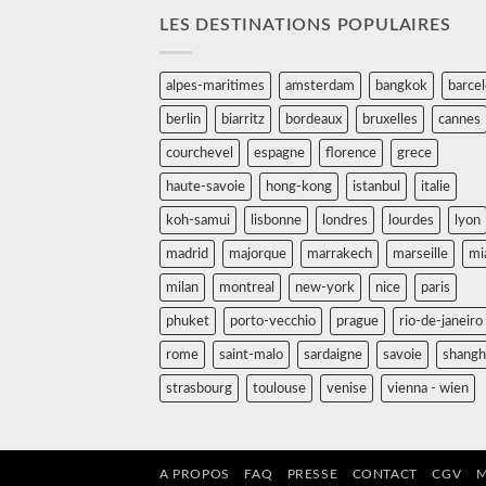
LES DESTINATIONS POPULAIRES
alpes-maritimes
amsterdam
bangkok
barce
berlin
biarritz
bordeaux
bruxelles
cannes
courchevel
espagne
florence
grece
haute-savoie
hong-kong
istanbul
italie
koh-samui
lisbonne
londres
lourdes
lyon
madrid
majorque
marrakech
marseille
mi
milan
montreal
new-york
nice
paris
phuket
porto-vecchio
prague
rio-de-janeiro
rome
saint-malo
sardaigne
savoie
shangh
strasbourg
toulouse
venise
vienna - wien
A PROPOS
FAQ
PRESSE
CONTACT
CGV
M