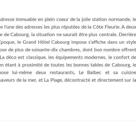
dresse immuable en plein coeur de la jolie station normande, l
l'une des adresses les plus réputées de la Côte Fleurie. A deu
re de Cabourg, la situation ne saurait être plus centrale. Derrièr
 Epoque, le Grand Hôtel Cabourg impose s'affiche dans un styl
ispose de plus de soixante-dix chambres, dont bon nombre offren
La déco est classique, les équipements modernes, le confort d
n étant à proximité de toutes les bonnes tables de Cabourg, l
ose lui-même deux restaurants, Le Balbec et sa cuisin
aveurs de la mer, et La Plage, décontracté et directement sur l