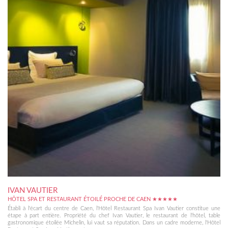
IVAN VAUTIER
HÔTEL SPA ET RESTAURANT ÉTOILÉ PROCHE DE CAEN ★★★★★
Établi à l'écart du centre de Caen, l'Hôtel Restaurant Spa Ivan Vautier constitue une
étape à part entière. Propriété du chef Ivan Vautier, le restaurant de l'hôtel, table
gastronomique étoilée Michelin, lui vaut sa réputation. Dans un cadre moderne, l'Hôtel