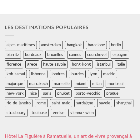
LES DESTINATIONS POPULAIRES
alpes-maritimes
amsterdam
bangkok
barcelone
berlin
biarritz
bordeaux
bruxelles
cannes
courchevel
espagne
florence
grece
haute-savoie
hong-kong
istanbul
italie
koh-samui
lisbonne
londres
lourdes
lyon
madrid
majorque
marrakech
marseille
miami
milan
montreal
new-york
nice
paris
phuket
porto-vecchio
prague
rio-de-janeiro
rome
saint-malo
sardaigne
savoie
shanghai
strasbourg
toulouse
venise
vienna - wien
Hôtel La Figuière à Ramatuelle, un art de vivre provençal à