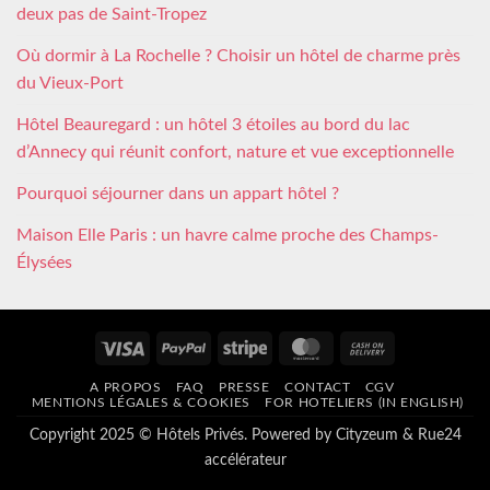
deux pas de Saint-Tropez
Où dormir à La Rochelle ? Choisir un hôtel de charme près
du Vieux-Port
Hôtel Beauregard : un hôtel 3 étoiles au bord du lac
d’Annecy qui réunit confort, nature et vue exceptionnelle
Pourquoi séjourner dans un appart hôtel ?
Maison Elle Paris : un havre calme proche des Champs-
Élysées
Visa
PayPal
Stripe
MasterCard
Cash
On
A PROPOS
FAQ
PRESSE
CONTACT
CGV
Delivery
MENTIONS LÉGALES & COOKIES
FOR HOTELIERS (IN ENGLISH)
Copyright 2025 © Hôtels Privés. Powered by
Cityzeum
&
Rue24
accélérateur