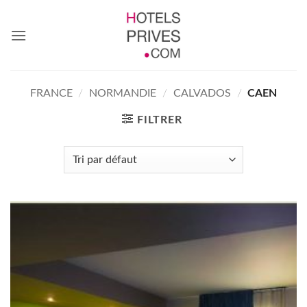
Passer
au
contenu
FRANCE
/
NORMANDIE
/
CALVADOS
/
CAEN
FILTRER