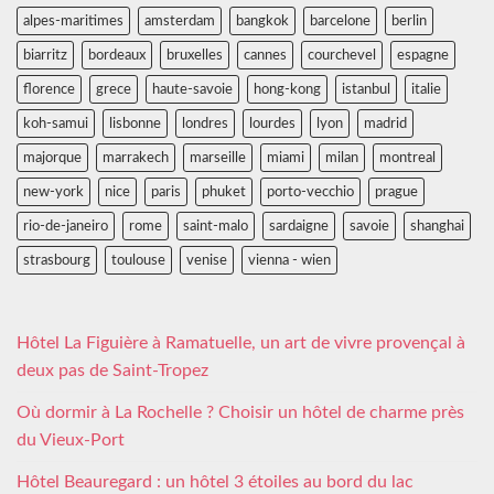
alpes-maritimes
amsterdam
bangkok
barcelone
berlin
biarritz
bordeaux
bruxelles
cannes
courchevel
espagne
florence
grece
haute-savoie
hong-kong
istanbul
italie
koh-samui
lisbonne
londres
lourdes
lyon
madrid
majorque
marrakech
marseille
miami
milan
montreal
new-york
nice
paris
phuket
porto-vecchio
prague
rio-de-janeiro
rome
saint-malo
sardaigne
savoie
shanghai
strasbourg
toulouse
venise
vienna - wien
Hôtel La Figuière à Ramatuelle, un art de vivre provençal à
deux pas de Saint-Tropez
Où dormir à La Rochelle ? Choisir un hôtel de charme près
du Vieux-Port
Hôtel Beauregard : un hôtel 3 étoiles au bord du lac