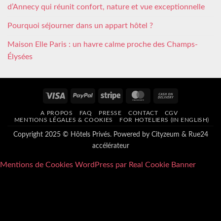
d’Annecy qui réunit confort, nature et vue exceptionnelle
Pourquoi séjourner dans un appart hôtel ?
Maison Elle Paris : un havre calme proche des Champs-
Élysées
Visa
PayPal
Stripe
MasterCard
Cash
On
A PROPOS
FAQ
PRESSE
CONTACT
CGV
Delivery
MENTIONS LÉGALES & COOKIES
FOR HOTELIERS (IN ENGLISH)
Copyright 2025 © Hôtels Privés. Powered by
Cityzeum
&
Rue24
accélérateur
Mentions de Cookies WordPress par Real Cookie Banner