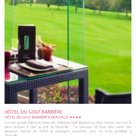
HÔTEL DU GOLF BARRIÈRE
HÔTEL DU GOLF BARRIÈRE À DEAUVILLE ★★★★
L'un des grands hôtels de Deauville, l'Hôtel du Golf Barrière se situe, comme son nom le
laisse deviner, à côté du golf de Deauville : un parcours 18 trous bien connu des
amateurs. Autour de l'hôtel, la campagne normande, avec un accès privilégié à
Deauville,...