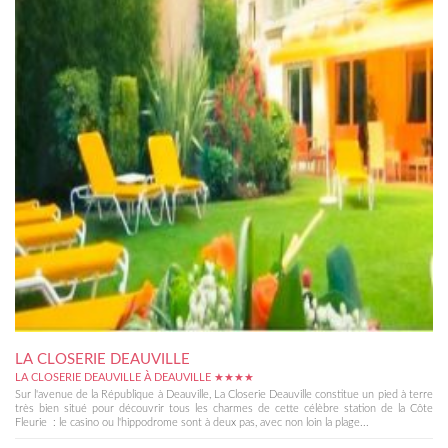
LA CLOSERIE DEAUVILLE
LA CLOSERIE DEAUVILLE À DEAUVILLE ★★★★
Sur l'avenue de la République à Deauville, La Closerie Deauville constitue un pied à terre
très bien situé pour découvrir tous les charmes de cette célèbre station de la Côte
Fleurie : le casino ou l'hippodrome sont à deux pas, avec non loin la plage...