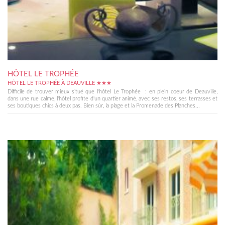
HÔTEL LE TROPHÉE
HÔTEL LE TROPHÉE À DEAUVILLE ★★★
Difficile de trouver mieux situé que l'hôtel Le Trophée : en plein coeur de Deauville,
dans une rue calme, l'hôtel profite d'un quartier animé, avec ses restos, ses terrasses et
ses boutiques chics à deux pas. Bien sûr, la plage et la Promenade des Planches...