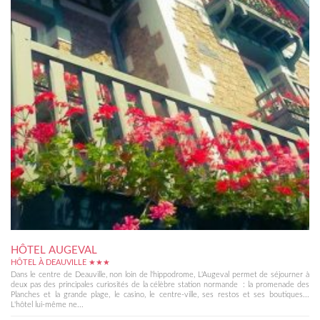
HÔTEL AUGEVAL
HÔTEL À DEAUVILLE ★★★
Dans le centre de Deauville, non loin de l'hippodrome, L'Augeval permet de séjourner à
deux pas des principales curiosités de la célèbre station normande : la promenade des
Planches et la grande plage, le casino, le centre-ville, ses restos et ses boutiques...
L'hôtel lui-même ne...