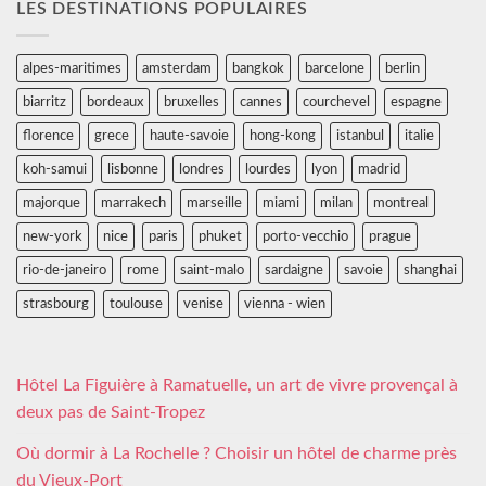
LES DESTINATIONS POPULAIRES
alpes-maritimes
amsterdam
bangkok
barcelone
berlin
biarritz
bordeaux
bruxelles
cannes
courchevel
espagne
florence
grece
haute-savoie
hong-kong
istanbul
italie
koh-samui
lisbonne
londres
lourdes
lyon
madrid
majorque
marrakech
marseille
miami
milan
montreal
new-york
nice
paris
phuket
porto-vecchio
prague
rio-de-janeiro
rome
saint-malo
sardaigne
savoie
shanghai
strasbourg
toulouse
venise
vienna - wien
Hôtel La Figuière à Ramatuelle, un art de vivre provençal à
deux pas de Saint-Tropez
Où dormir à La Rochelle ? Choisir un hôtel de charme près
du Vieux-Port