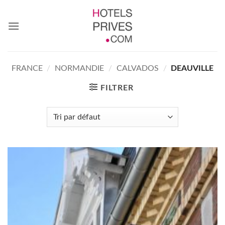
Passer
au
contenu
FRANCE
/
NORMANDIE
/
CALVADOS
/
DEAUVILLE
FILTRER