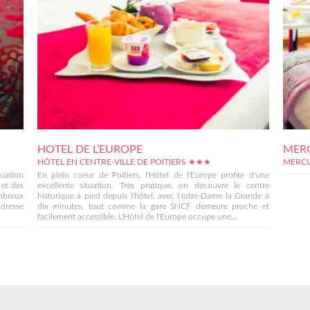
HOTEL DE L’EUROPE
MERC
HÔTEL EN CENTRE-VILLE DE POITIERS ★★★
MERCU
tuation
En plein coeur de Poitiers, l'Hôtel de l'Europe profite d'une
 et des
excellente situation. Très pratique, on découvre le centre
mbreux
historique à pied depuis l'hôtel, avec Notre-Dame la Grande à
Adresse
dix minutes, tout comme la gare SNCF demeure proche et
facilement accessible. L'Hôtel de l'Europe occupe une...