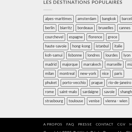
LES DESTINATIONS POPULAIRES
alpes-maritimes
amsterdam
bangkok
barce
berlin
biarritz
bordeaux
bruxelles
cannes
courchevel
espagne
florence
grece
haute-savoie
hong-kong
istanbul
italie
koh-samui
lisbonne
londres
lourdes
lyon
madrid
majorque
marrakech
marseille
mi
milan
montreal
new-york
nice
paris
phuket
porto-vecchio
prague
rio-de-janeiro
rome
saint-malo
sardaigne
savoie
shangh
strasbourg
toulouse
venise
vienna - wien
A PROPOS
FAQ
PRESSE
CONTACT
CGV
M