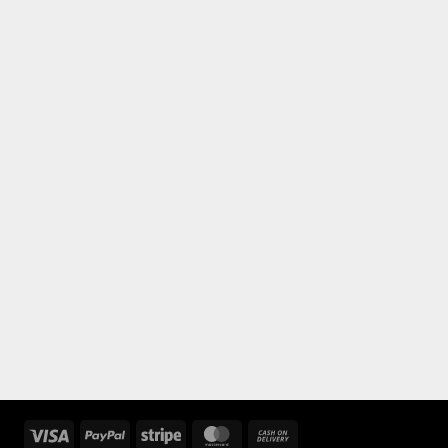
Visa
PayPal
Stripe
MasterCard
Cash