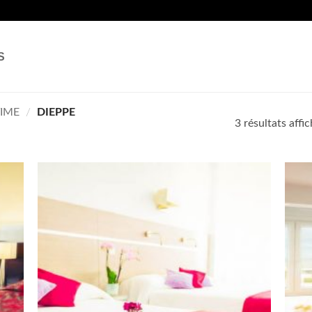
S
TIME
/
DIEPPE
3 résultats affi