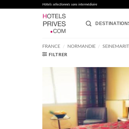
Passer
Hôtels sélectionnés sans intermédiaire
au
contenu
DESTINATION
FRANCE
/
NORMANDIE
/
SEINEMARI
FILTRER